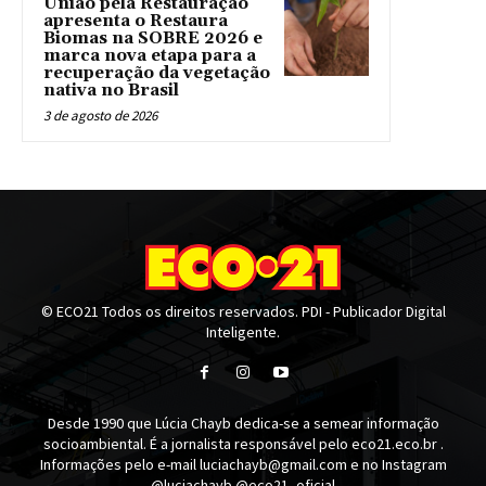
União pela Restauração
apresenta o Restaura
Biomas na SOBRE 2026 e
marca nova etapa para a
recuperação da vegetação
nativa no Brasil
3 de agosto de 2026
© ECO21 Todos os direitos reservados. PDI - Publicador Digital
Inteligente.
Desde 1990 que Lúcia Chayb dedica-se a semear informação
socioambiental. É a jornalista responsável pelo eco21.eco.br .
Informações pelo e-mail luciachayb@gmail.com e no Instagram
@luciachayb @eco21_oficial