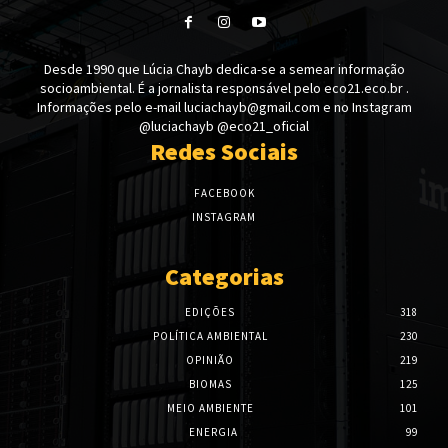
Desde 1990 que Lúcia Chayb dedica-se a semear informação
socioambiental. É a jornalista responsável pelo eco21.eco.br .
Informações pelo e-mail luciachayb@gmail.com e no Instagram
@luciachayb @eco21_oficial
Redes Sociais
FACEBOOK
INSTAGRAM
Categorias
EDIÇÕES
318
POLÍTICA AMBIENTAL
230
OPINIÃO
219
BIOMAS
125
MEIO AMBIENTE
101
ENERGIA
99