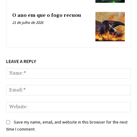
O ano em que o fogo recuou
21 de julho de 2026
LEAVE A REPLY
Na
Ema
Web
Save my name, email, and website in this browser for the next
time I comment.