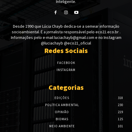
Inteligente.
Desde 1990 que Lúcia Chayb dedica-se a semear informação
socioambiental. É a jornalista responsável pelo eco21.eco.br .
Informações pelo e-mail luciachayb@gmail.com e no Instagram
@luciachayb @eco21_oficial
Redes Sociais
FACEBOOK
INSTAGRAM
Categorias
EDIÇÕES
318
POLÍTICA AMBIENTAL
230
OPINIÃO
219
BIOMAS
125
MEIO AMBIENTE
101