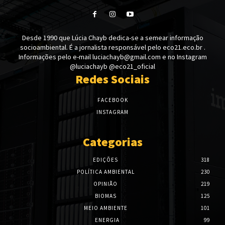
Desde 1990 que Lúcia Chayb dedica-se a semear informação
socioambiental. É a jornalista responsável pelo eco21.eco.br .
Informações pelo e-mail luciachayb@gmail.com e no Instagram
@luciachayb @eco21_oficial
Redes Sociais
FACEBOOK
INSTAGRAM
Categorias
EDIÇÕES
318
POLÍTICA AMBIENTAL
230
OPINIÃO
219
BIOMAS
125
MEIO AMBIENTE
101
ENERGIA
99