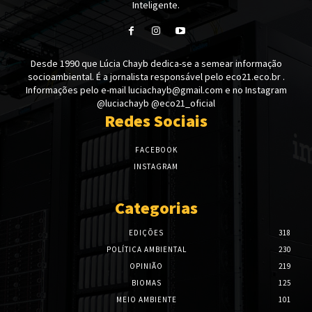
Inteligente.
Desde 1990 que Lúcia Chayb dedica-se a semear informação
socioambiental. É a jornalista responsável pelo eco21.eco.br .
Informações pelo e-mail luciachayb@gmail.com e no Instagram
@luciachayb @eco21_oficial
Redes Sociais
FACEBOOK
INSTAGRAM
Categorias
EDIÇÕES
318
POLÍTICA AMBIENTAL
230
OPINIÃO
219
BIOMAS
125
MEIO AMBIENTE
101