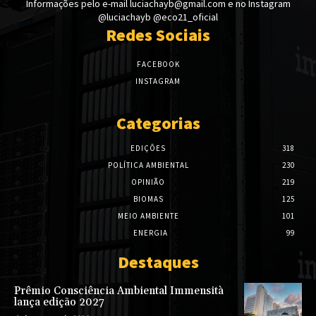
Informações pelo e-mail luciachayb@gmail.com e no Instagram
@luciachayb @eco21_oficial
Redes Sociais
FACEBOOK
INSTAGRAM
Categorias
EDIÇÕES
318
POLÍTICA AMBIENTAL
230
OPINIÃO
219
BIOMAS
125
MEIO AMBIENTE
101
ENERGIA
99
Destaques
Prêmio Consciência Ambiental Immensità
lança edição 2027