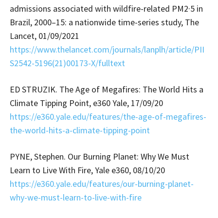
admissions associated with wildfire-related PM2·5 in
Brazil, 2000–15: a nationwide time-series study, The
Lancet, 01/09/2021
https://www.thelancet.com/journals/lanplh/article/PII
S2542-5196(21)00173-X/fulltext
ED STRUZIK. The Age of Megafires: The World Hits a
Climate Tipping Point, e360 Yale, 17/09/20
https://e360.yale.edu/features/the-age-of-megafires-
the-world-hits-a-climate-tipping-point
PYNE, Stephen. Our Burning Planet: Why We Must
Learn to Live With Fire, Yale e360, 08/10/20
https://e360.yale.edu/features/our-burning-planet-
why-we-must-learn-to-live-with-fire