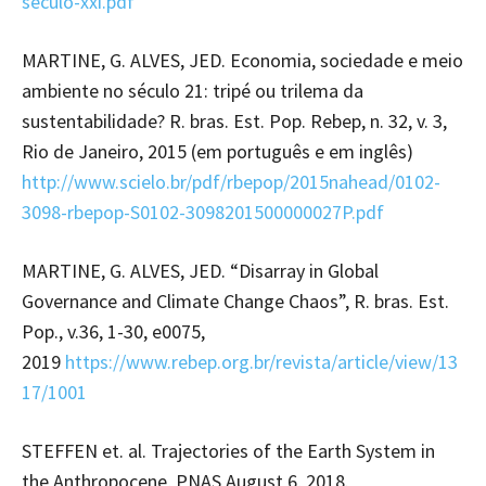
seculo-xxi.pdf
MARTINE, G. ALVES, JED. Economia, sociedade e meio
ambiente no século 21: tripé ou trilema da
sustentabilidade? R. bras. Est. Pop. Rebep, n. 32, v. 3,
Rio de Janeiro, 2015 (em português e em inglês)
http://www.scielo.br/pdf/rbepop/2015nahead/0102-
3098-rbepop-S0102-3098201500000027P.pdf
MARTINE, G. ALVES, JED. “Disarray in Global
Governance and Climate Change Chaos”, R. bras. Est.
Pop., v.36, 1-30, e0075,
2019
https://www.rebep.org.br/revista/article/view/13
17/1001
STEFFEN et. al. Trajectories of the Earth System in
the Anthropocene, PNAS August 6, 2018.