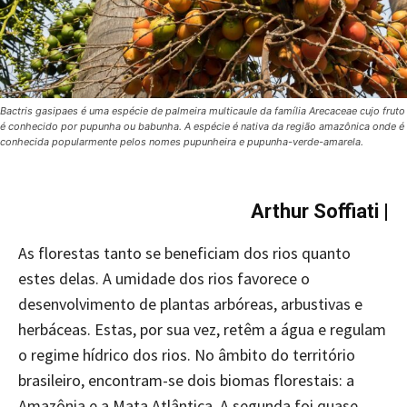
Bactris gasipaes é uma espécie de palmeira multicaule da família Arecaceae cujo fruto
é conhecido por pupunha ou babunha. A espécie é nativa da região amazônica onde é
conhecida popularmente pelos nomes pupunheira e pupunha-verde-amarela.
Arthur Soffiati
|
As florestas tanto se beneficiam dos rios quanto
estes delas. A umidade dos rios favorece o
desenvolvimento de plantas arbóreas, arbustivas e
herbáceas. Estas, por sua vez, retêm a água e regulam
o regime hídrico dos rios. No âmbito do território
brasileiro, encontram-se dois biomas florestais: a
Amazônia e a Mata Atlântica. A segunda foi quase