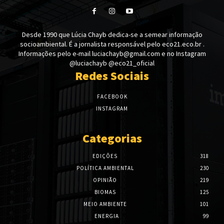
Desde 1990 que Lúcia Chayb dedica-se a semear informação
socioambiental. É a jornalista responsável pelo eco21.eco.br .
Informações pelo e-mail luciachayb@gmail.com e no Instagram
@luciachayb @eco21_oficial
Redes Sociais
FACEBOOK
INSTAGRAM
Categorias
EDIÇÕES
318
POLÍTICA AMBIENTAL
230
OPINIÃO
219
BIOMAS
125
MEIO AMBIENTE
101
ENERGIA
99