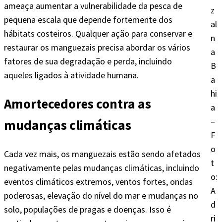
ameaça aumentar a vulnerabilidade da pesca de
z
pequena escala que depende fortemente dos
al
hábitats costeiros. Qualquer ação para conservar e
n
restaurar os manguezais precisa abordar os vários
a
fatores de sua degradação e perda, incluindo
B
aqueles ligados à atividade humana.
a
hi
Amortecedores contra as
a
–
mudanças climáticas
F
o
Cada vez mais, os manguezais estão sendo afetados
t
negativamente pelas mudanças climáticas, incluindo
o:
eventos climáticos extremos, ventos fortes, ondas
A
poderosas, elevação do nível do mar e mudanças no
d
solo, populações de pragas e doenças. Isso é
ri