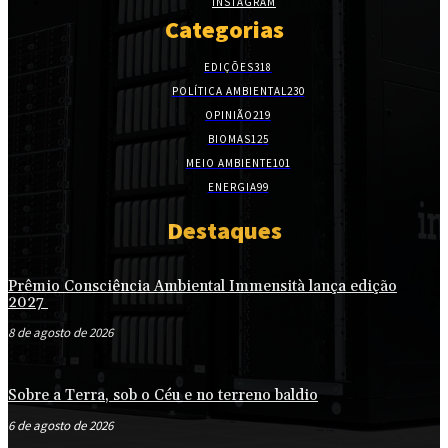
INSTAGRAM
Categorias
EDIÇÕES
318
POLÍTICA AMBIENTAL
230
OPINIÃO
219
BIOMAS
125
MEIO AMBIENTE
101
ENERGIA
99
Destaques
Prêmio Consciência Ambiental Immensità lança edição
2027
8 de agosto de 2026
Sobre a Terra, sob o Céu e no terreno baldio
6 de agosto de 2026