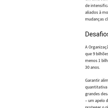
de intensifi
aliados à mo
mudanças cl
Desafio
A Organizaçã
que 9 bilhõe
menos 1 bilh
30 anos.
Garantir ali
quantitativa
grandes desa
– um apelo 
proteger o p