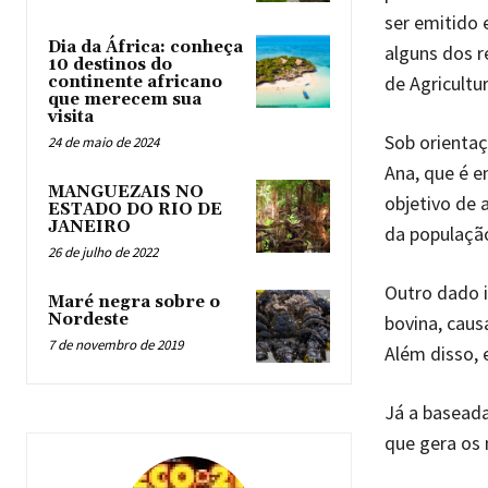
ser emitido 
Dia da África: conheça
alguns dos r
10 destinos do
de Agricultu
continente africano
que merecem sua
visita
Sob orientaç
24 de maio de 2024
Ana, que é e
MANGUEZAIS NO
objetivo de 
ESTADO DO RIO DE
JANEIRO
da população
26 de julho de 2022
Outro dado i
Maré negra sobre o
Nordeste
bovina, caus
7 de novembro de 2019
Além disso, 
Já a baseada
que gera os