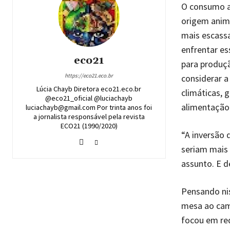
O consumo a
origem anim
mais escassa
enfrentar e
eco21
para produçã
https://eco21.eco.br
considerar 
Lúcia Chayb Diretora eco21.eco.br
climáticas, 
@eco21_oficial @luciachayb
alimentação
luciachayb@gmail.com Por trinta anos foi
a jornalista responsável pela revista
ECO21 (1990/2020)
“A inversão 
seriam mais 
assunto. E d
Pensando ni
mesa ao camp
focou em re