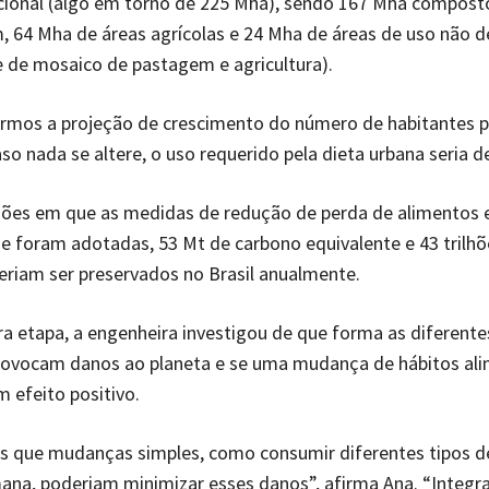
acional (algo em torno de 225 Mha), sendo 167 Mha compost
 64 Mha de áreas agrícolas e 24 Mha de áreas de uso não d
 de mosaico de pastagem e agricultura).
armos a projeção de crescimento do número de habitantes p
aso nada se altere, o uso requerido pela dieta urbana seria 
ções em que as medidas de redução de perda de alimentos 
e foram adotadas, 53 Mt de carbono equivalente e 43 trilhõe
riam ser preservados no Brasil anualmente.
 etapa, a engenheira investigou de que forma as diferente
provocam danos ao planeta e se uma mudança de hábitos al
 efeito positivo.
s que mudanças simples, como consumir diferentes tipos d
na, poderiam minimizar esses danos”, afirma Ana. “Integr