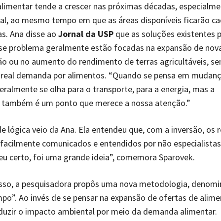
limentar tende a crescer nas próximas décadas, especialme
al, ao mesmo tempo em que as áreas disponíveis ficarão ca
s. Ana disse ao
Jornal da USP
que as soluções existentes 
sse problema geralmente estão focadas na expansão de nov
o ou no aumento do rendimento de terras agricultáveis, s
a real demanda por alimentos. “Quando se pensa em mudan
geralmente se olha para o transporte, para a energia, mas a
 também é um ponto que merece a nossa atenção.”
de lógica veio da Ana. Ela entendeu que, com a inversão, os 
facilmente comunicados e entendidos por não especialistas
eu certo, foi uma grande ideia”, comemora Sparovek.
sso, a pesquisadora propôs uma nova metodologia, denomi
o”. Ao invés de se pensar na expansão de ofertas de alime
duzir o impacto ambiental por meio da demanda alimentar.