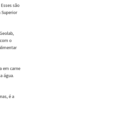
. Esses são
 Superior
Geolab,
 com o
alimentar
da em carne
da água.
nas, é a