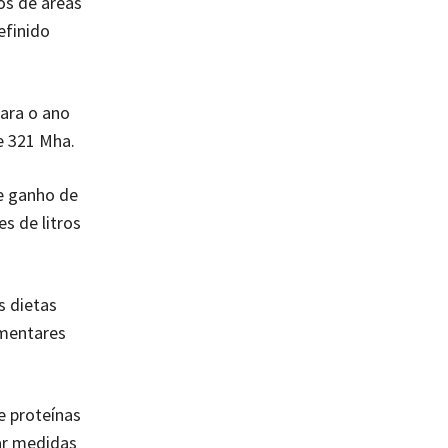
os de áreas
efinido
ara o ano
de 321 Mha.
e ganho de
s de litros
s dietas
imentares
e proteínas
ar medidas