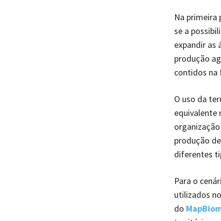
Na primeira 
se a possibi
expandir as 
produção agr
contidos na
O uso da ter
equivalente 
organização 
produção de 
diferentes t
Para o cenár
utilizados n
do
MapBio