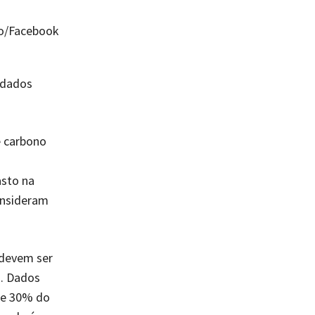
s dados
e carbono
asto na
onsideram
 devem ser
o. Dados
de 30% do