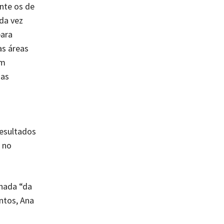
nte os de
da vez
para
as áreas
em
ças
resultados
 no
nada “da
ntos, Ana