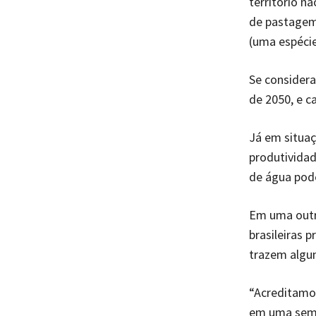
território n
de pastagem,
(uma espécie
Se consider
de 2050, e c
Já em situa
produtividad
de água pode
Em uma outra
brasileiras 
trazem algum
“Acreditamo
em uma sema