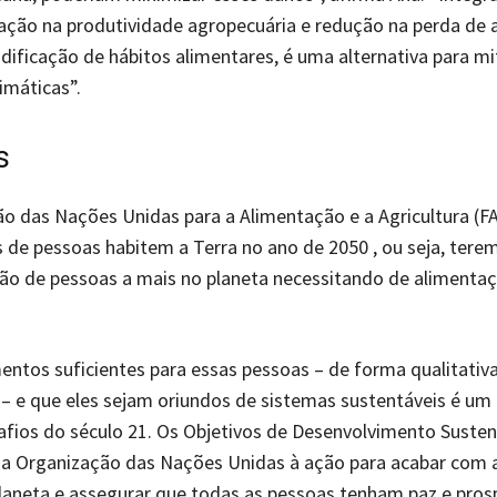
cação na produtividade agropecuária e redução na perda de 
dificação de hábitos alimentares, é uma alternativa para m
imáticas”.
s
o das Nações Unidas para a Alimentação e a Agricultura (F
s de pessoas habitem a Terra no ano de 2050 , ou seja, tere
ão de pessoas a mais no planeta necessitando de alimentaç
mentos suficientes para essas pessoas – de forma qualitativa
 – e que eles sejam oriundos de sistemas sustentáveis é um
fios do século 21. Os Objetivos de Desenvolvimento Susten
da Organização das Nações Unidas à ação para acabar com a
laneta e assegurar que todas as pessoas tenham paz e pros