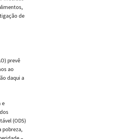
alimentos,
itigação de
AO) prevê
mos ao
ão daqui a
 e
 dos
tável (ODS)
 pobreza,
peridade –