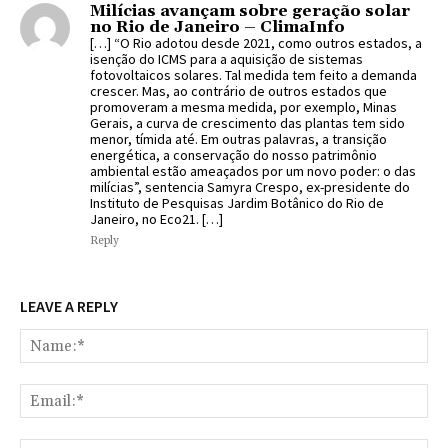
Milícias avançam sobre geração solar
no Rio de Janeiro – ClimaInfo
[…] “O Rio adotou desde 2021, como outros estados, a
isenção do ICMS para a aquisição de sistemas
fotovoltaicos solares. Tal medida tem feito a demanda
crescer. Mas, ao contrário de outros estados que
promoveram a mesma medida, por exemplo, Minas
Gerais, a curva de crescimento das plantas tem sido
menor, tímida até. Em outras palavras, a transição
energética, a conservação do nosso patrimônio
ambiental estão ameaçados por um novo poder: o das
milícias”, sentencia Samyra Crespo, ex-presidente do
Instituto de Pesquisas Jardim Botânico do Rio de
Janeiro, no Eco21. […]
Reply
LEAVE A REPLY
Na
Ema