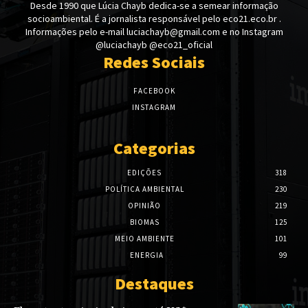
Desde 1990 que Lúcia Chayb dedica-se a semear informação
socioambiental. É a jornalista responsável pelo eco21.eco.br .
Informações pelo e-mail luciachayb@gmail.com e no Instagram
@luciachayb @eco21_oficial
Redes Sociais
FACEBOOK
INSTAGRAM
Categorias
EDIÇÕES
318
POLÍTICA AMBIENTAL
230
OPINIÃO
219
BIOMAS
125
MEIO AMBIENTE
101
ENERGIA
99
Destaques