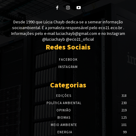
Desde 1990 que Lúcia Chayb dedica-se a semear informação
socioambiental. É a jornalista responsável pelo eco21.eco.br .
Informações pelo e-mail luciachayb@gmail.com e no Instagram
@luciachayb @eco21_oficial
Redes Sociais
FACEBOOK
INSTAGRAM
Categorias
EDIÇÕES
318
POLÍTICA AMBIENTAL
230
OPINIÃO
219
BIOMAS
125
MEIO AMBIENTE
101
ENERGIA
99