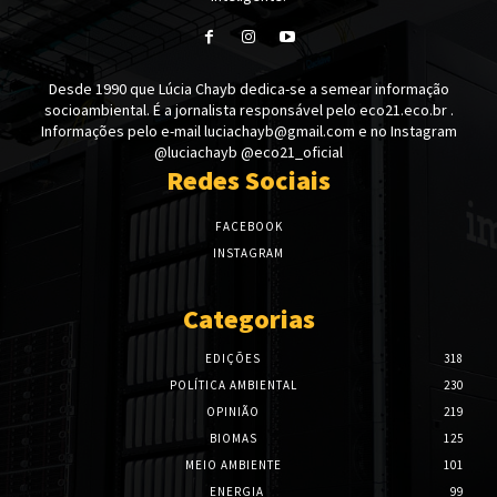
Desde 1990 que Lúcia Chayb dedica-se a semear informação
socioambiental. É a jornalista responsável pelo eco21.eco.br .
Informações pelo e-mail luciachayb@gmail.com e no Instagram
@luciachayb @eco21_oficial
Redes Sociais
FACEBOOK
INSTAGRAM
Categorias
EDIÇÕES
318
POLÍTICA AMBIENTAL
230
OPINIÃO
219
BIOMAS
125
MEIO AMBIENTE
101
ENERGIA
99