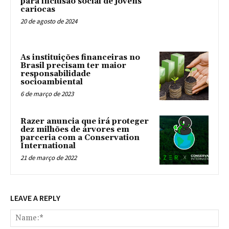
para inclusão social de jovens
cariocas
20 de agosto de 2024
As instituições financeiras no
Brasil precisam ter maior
responsabilidade
socioambiental
6 de março de 2023
Razer anuncia que irá proteger
dez milhões de árvores em
parceria com a Conservation
International
21 de março de 2022
LEAVE A REPLY
Na