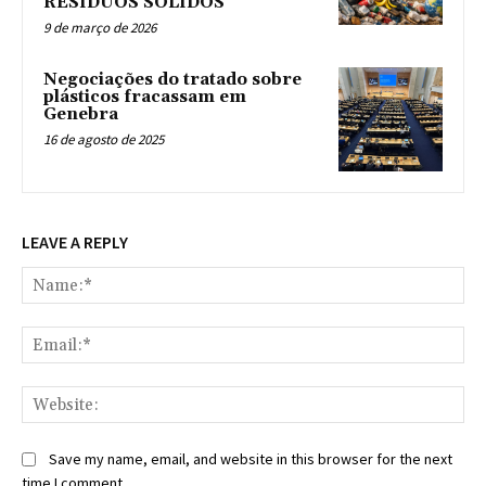
RESÍDUOS SÓLIDOS
9 de março de 2026
Negociações do tratado sobre
plásticos fracassam em
Genebra
16 de agosto de 2025
LEAVE A REPLY
Na
Ema
Web
Save my name, email, and website in this browser for the next
time I comment.