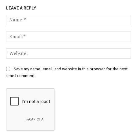
LEAVE A REPLY
Na
Ema
Web
Save my name, email, and website in this browser for the next
time I comment.