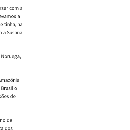
ersar com a
Levamos a
e tinha, na
o a Susana
 Noruega,
Amazônia.
Brasil o
sões de
ano de
ta dos