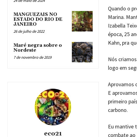
24 de maio de 2024
Quando o pre
MANGUEZAIS NO
Marina. Man
ESTADO DO RIO DE
JANEIRO
Izabella Teix
26 de julho de 2022
época, 25 a
Kahn, pra qu
Maré negra sobre o
Nordeste
7 de novembro de 2019
Nós criamos
logo em seg
Aprovamos o
E aprovamos 
primeiro pa
carbono.
Eu mantive t
eco21
combate ao 