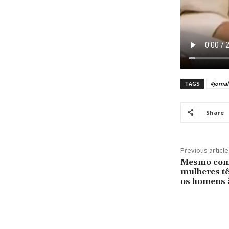
TAGS
#jorna
Share
Previous article
Mesmo com 
mulheres t
os homens à