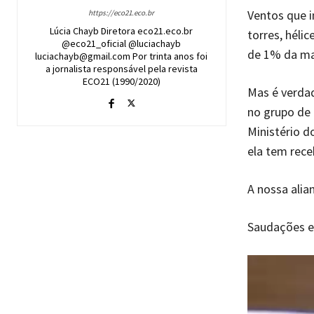
Ventos que i
https://eco21.eco.br
Lúcia Chayb Diretora eco21.eco.br
torres, hélic
@eco21_oficial @luciachayb
de 1% da ma
luciachayb@gmail.com Por trinta anos foi
a jornalista responsável pela revista
ECO21 (1990/2020)
Mas é verdad
no grupo de 
Ministério d
ela tem rece
A nossa alia
Saudações ec