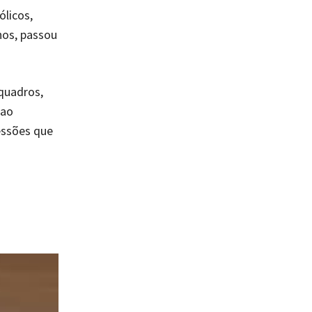
ólicos,
anos, passou
quadros,
 ao
essões que