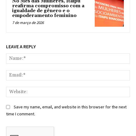
No Mês das Mulheres, Itaipu
reafirma compromisso com a
igualdade de gênero e o
empoderamento feminino
7 de março de 2026
LEAVE A REPLY
Na
Ema
Web
Save my name, email, and website in this browser for the next
time I comment.