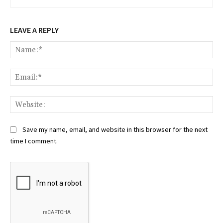
LEAVE A REPLY
Na
Ema
Web
Save my name, email, and website in this browser for the next
time I comment.