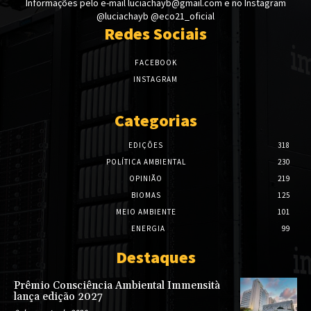
Informações pelo e-mail luciachayb@gmail.com e no Instagram
@luciachayb @eco21_oficial
Redes Sociais
FACEBOOK
INSTAGRAM
Categorias
EDIÇÕES
318
POLÍTICA AMBIENTAL
230
OPINIÃO
219
BIOMAS
125
MEIO AMBIENTE
101
ENERGIA
99
Destaques
Prêmio Consciência Ambiental Immensità
lança edição 2027