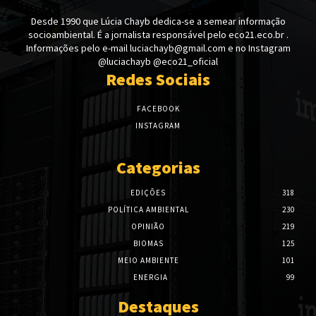
Desde 1990 que Lúcia Chayb dedica-se a semear informação
socioambiental. É a jornalista responsável pelo eco21.eco.br .
Informações pelo e-mail luciachayb@gmail.com e no Instagram
@luciachayb @eco21_oficial
Redes Sociais
FACEBOOK
INSTAGRAM
Categorias
EDIÇÕES
318
POLÍTICA AMBIENTAL
230
OPINIÃO
219
BIOMAS
125
MEIO AMBIENTE
101
ENERGIA
99
Destaques