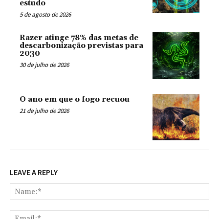
estudo
5 de agosto de 2026
Razer atinge 78% das metas de
descarbonização previstas para
2030
30 de julho de 2026
O ano em que o fogo recuou
21 de julho de 2026
LEAVE A REPLY
Na
Ema