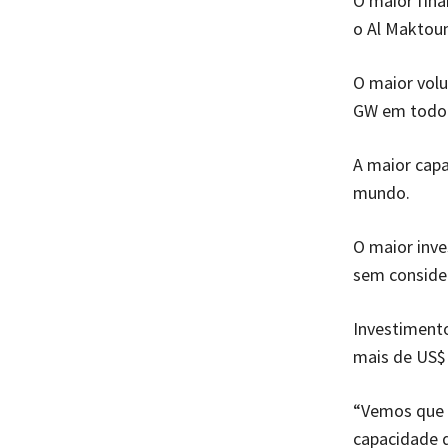
O maior fina
o Al Maktou
O maior volu
GW em todo
A maior capa
mundo.
O maior inv
sem consider
Investimento
mais de US$ 
“Vemos que 
capacidade d