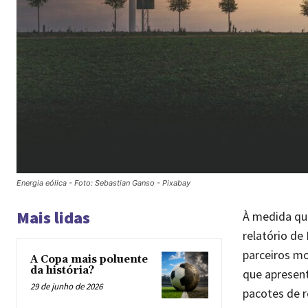
Energia eólica - Foto: Sebastian Ganso - Pixabay
Mais lidas
À medida que
relatório d
parceiros mo
A Copa mais poluente
da história?
que apresent
29 de junho de 2026
pacotes de 