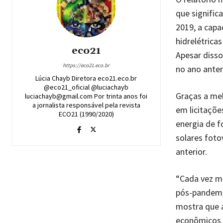
que signific
2019, a capa
hidrelétric
eco21
Apesar disso
https://eco21.eco.br
no ano anteri
Lúcia Chayb Diretora eco21.eco.br
@eco21_oficial @luciachayb
Graças a mel
luciachayb@gmail.com Por trinta anos foi
a jornalista responsável pela revista
em licitaçõe
ECO21 (1990/2020)
energia de f
solares fot
anterior.
“Cada vez m
pós-pandemia
mostra que a
econômicos 