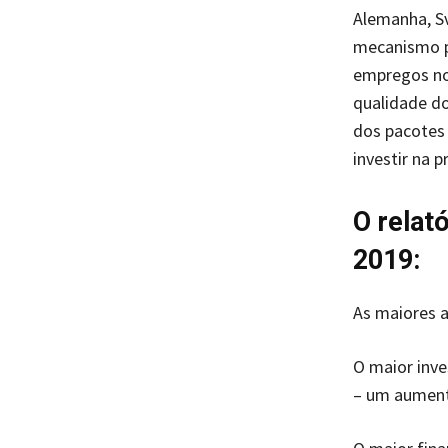
Alemanha, Sv
mecanismo p
empregos no
qualidade do
dos pacotes
investir na 
O relat
2019:
As maiores a
O maior inve
– um aument