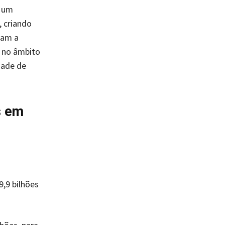
r um
 criando
ram a
s no âmbito
dade de
s em
,9 bilhões