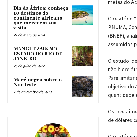
metas do Aco
Dia da África: conheça
10 destinos do
O relatório “
continente africano
que merecem sua
PNUMA, Cent
visita
(BNEF), anal
24 de maio de 2024
assumidos pe
MANGUEZAIS NO
ESTADO DO RIO DE
JANEIRO
O estudo id
26 de julho de 2022
não hidrelétr
Para limitar
Maré negra sobre o
Nordeste
objetivo do 
7 de novembro de 2019
quantidade e
Os investime
de dólares 
O relatório 