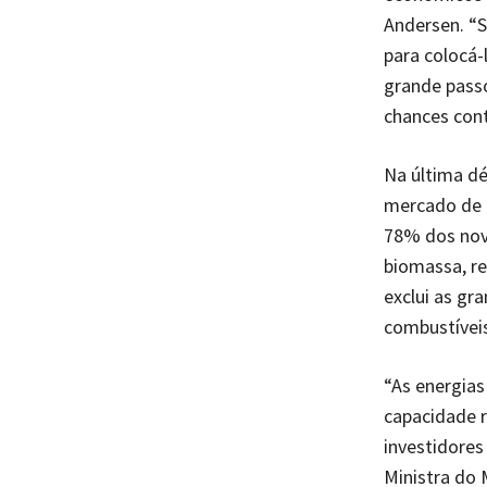
Andersen. “S
para colocá
grande pass
chances cont
Na última dé
mercado de g
78% dos nov
biomassa, re
exclui as gr
combustíveis
“As energias
capacidade r
investidores
Ministra do