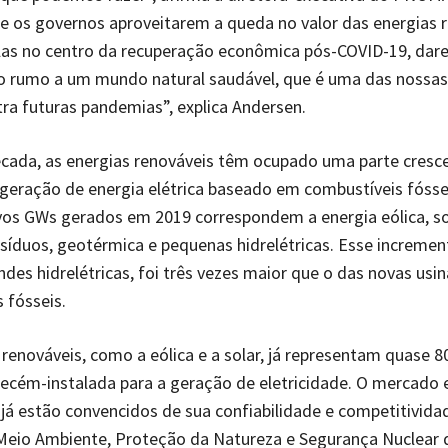
e os governos aproveitarem a queda no valor das energias 
-las no centro da recuperação econômica pós-COVID-19, da
o rumo a um mundo natural saudável, que é uma das nossa
ra futuras pandemias”, explica Andersen.
cada, as energias renováveis têm ocupado uma parte cresc
eração de energia elétrica baseado em combustíveis fósse
os GWs gerados em 2019 correspondem a energia eólica, sol
síduos, geotérmica e pequenas hidrelétricas. Esse incremen
andes hidrelétricas, foi três vezes maior que o das novas usi
 fósseis.
 renováveis, como a eólica e a solar, já representam quase 
ecém-instalada para a geração de eletricidade. O mercado 
 já estão convencidos de sua confiabilidade e competitividad
 Meio Ambiente, Proteção da Natureza e Segurança Nuclear 