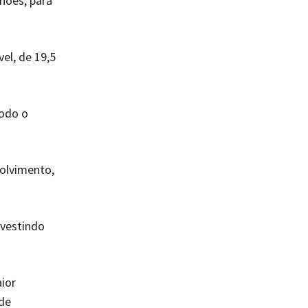
hões, para
el, de 19,5
todo o
olvimento,
nvestindo
ior
 de