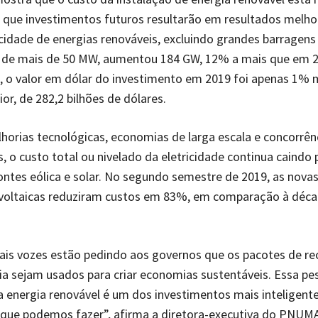
a que investimentos futuros resultarão em resultados melh
cidade de energias renováveis, excluindo grandes barragens
as de mais de 50 MW, aumentou 184 GW, 12% a mais que em 2
, o valor em dólar do investimento em 2019 foi apenas 1% 
or, de 282,2 bilhões de dólares.
horias tecnológicas, economias de larga escala e concorrênc
s, o custo total ou nivelado da eletricidade continua caindo 
ontes eólica e solar. No segundo semestre de 2019, as novas
ovoltaicas reduziram custos em 83%, em comparação à déc
ais vozes estão pedindo aos governos que os pacotes de r
 sejam usados para criar economias sustentáveis. Essa pe
 energia renovável é um dos investimentos mais inteligente
que podemos fazer”, afirma a diretora-executiva do PNUMA