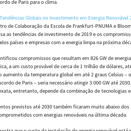
rdo de Paris para o clima.
Tendências Globais no Investimento em Energia Renovável 
ro de Colaboração da Escola de Frankfurt-PNUMA e Bloo
isa as tendências de investimento de 2019 e os compromiss
los países e empresas com a energia limpa na próxima déc
entificou compromissos que resultam em 826 GW de energia
ica, a um custo provável de cerca de 1 trilhão de dólares, at
 o aumento da temperatura global em até 2 graus Celsius – o 
Acordo de Paris – seria necessário atingir 3.000 GW até 2030.
xata, entretanto, depende da combinação de tecnologias e
ntos previstos até 2030 também ficaram muito abaixo dos 2
comprometidos com energias renováveis na última década.
mostra que o custo da instalação de energia renovável está 