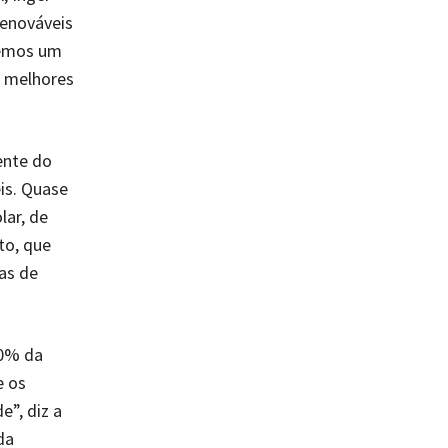
renováveis
remos um
s melhores
ente do
is. Quase
ar, de
to, que
nas de
80% da
e os
e”, diz a
da