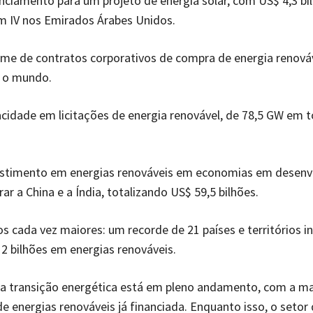
nciamento para um projeto de energia solar, com US$ 4,3 bil
m IV nos Emirados Árabes Unidos.
me de contratos corporativos de compra de energia renováv
 o mundo.
cidade em licitações de energia renovável, de 78,5 GW em 
estimento em energias renováveis em economias em desenv
ar a China e a Índia, totalizando US$ 59,5 bilhões.
s cada vez maiores: um recorde de 21 países e territórios i
2 bilhões em energias renováveis.
a transição energética está em pleno andamento, com a ma
e energias renováveis já financiada. Enquanto isso, o setor