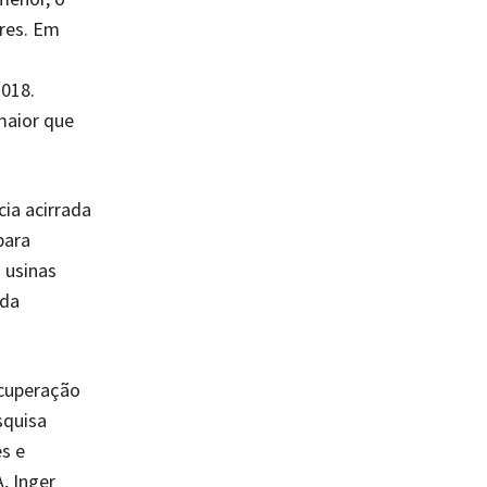
ores. Em
018.
maior que
ia acirrada
para
 usinas
ada
ecuperação
squisa
s e
, Inger