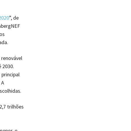
2020
”, de
mbergNEF
os
ada.
 renovável
é 2030.
principal
 A
scolhidas.
,7 trilhões
menor, o