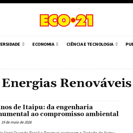
VERSIDADE
ECONOMIA
CIÊNCIA E TECNOLOGIA
PUB
Energias Renováveis
anos de Itaipu: da engenharia
umental ao compromisso ambiental
19 de maio de 2026
araguai assinaram o Tratado de Itaipu,