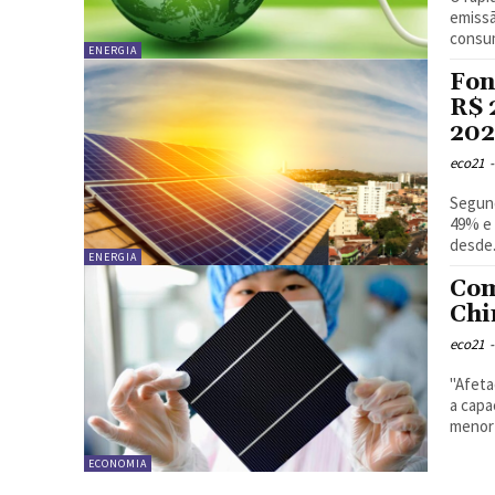
emissã
consum
ENERGIA
Fon
R$ 
202
eco21
-
Segun
49% e 
desde.
ENERGIA
Com
Chi
eco21
-
"Afeta
a capa
menor 
ECONOMIA