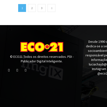
1
2
3
Desde 1990 q
dedica-se a s
socioambienta
responsável pe
© ECO21 Todos os direitos reservados. PDI -
Informaçõe
Publicador Digital Inteligente.
luciachayb@
Instagram
@eco21