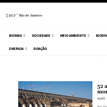
27.7
C
Rio de Janeiro
BIOMAS
SOCIEDADE
MEIO AMBIENTE
BIODI
ENERGIA
DOAÇÃO
52 
mon
eco21
-
Por Enio Verri Quando Brasil e P