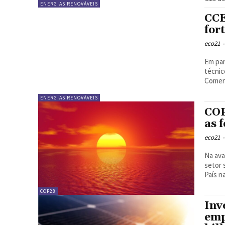
ENERGIAS RENOVÁVEIS
CCE
for
eco21
-
Em par
técnico
Comerc
ENERGIAS RENOVÁVEIS
COP
as 
eco21
-
Na ava
setor 
País na
COP28
Inv
emp