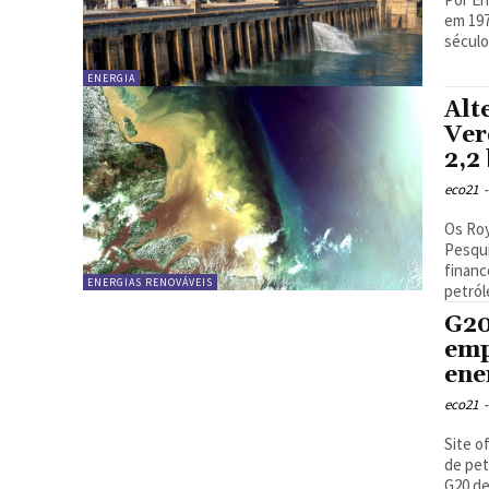
em 197
século 
ENERGIA
Alt
Ver
2,2 
eco21
-
Os Roy
Pesqu
financ
ENERGIAS RENOVÁVEIS
petróle
G20
emp
ene
eco21
-
Site o
de pet
G20 de