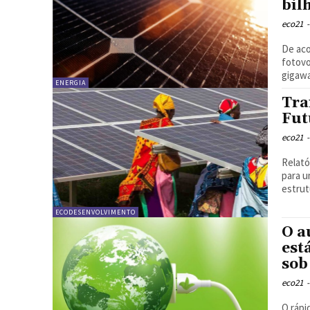
bil
eco21
-
De aco
fotovo
gigawa
ENERGIA
Tra
Fut
eco21
-
Relató
para u
estrut
ECODESENVOLVIMENTO
O a
est
sob
eco21
-
O rápi