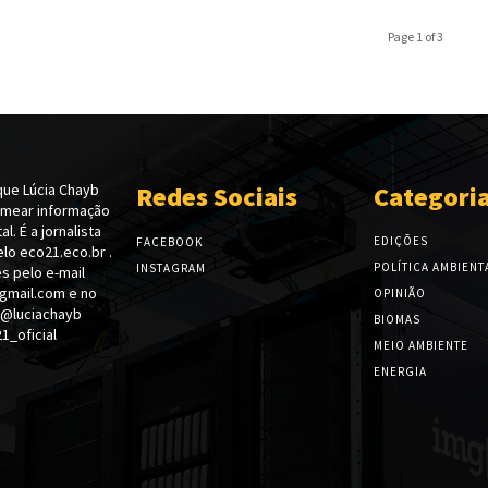
Page 1 of 3
ue Lúcia Chayb
Redes Sociais
Categori
emear informação
l. É a jornalista
EDIÇÕES
FACEBOOK
lo eco21.eco.br .
POLÍTICA AMBIENT
INSTAGRAM
s pelo e-mail
gmail.com e no
OPINIÃO
 @luciachayb
BIOMAS
_oficial
MEIO AMBIENTE
ENERGIA