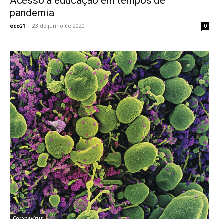
Acesso à educação em tempos de
pandemia
eco21
-
23 de junho de 2020
0
Coronavírus