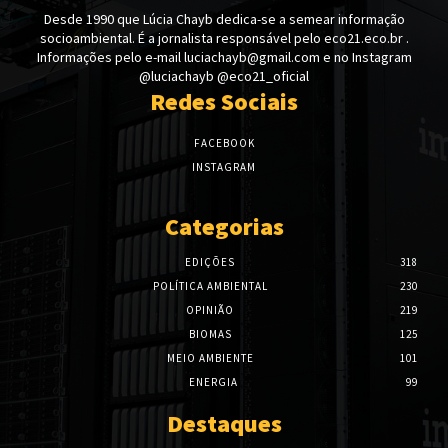
Desde 1990 que Lúcia Chayb dedica-se a semear informação
socioambiental. É a jornalista responsável pelo eco21.eco.br .
Informações pelo e-mail luciachayb@gmail.com e no Instagram
@luciachayb @eco21_oficial
Redes Sociais
FACEBOOK
INSTAGRAM
Categorias
EDIÇÕES
318
POLÍTICA AMBIENTAL
230
OPINIÃO
219
BIOMAS
125
MEIO AMBIENTE
101
ENERGIA
99
Destaques