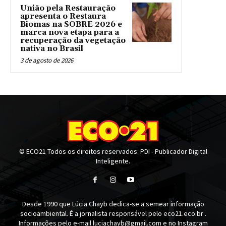
União pela Restauração
apresenta o Restaura
Biomas na SOBRE 2026 e
marca nova etapa para a
recuperação da vegetação
nativa no Brasil
3 de agosto de 2026
© ECO21 Todos os direitos reservados. PDI - Publicador Digital
Inteligente.
Desde 1990 que Lúcia Chayb dedica-se a semear informação
socioambiental. É a jornalista responsável pelo eco21.eco.br .
Informações pelo e-mail luciachayb@gmail.com e no Instagram