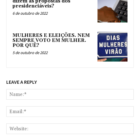
dizem as propostas dos
presidenciáveis?
6 de outubro de 2022
MULHERES E ELEIÇÕES. NEM
SEMPRE VOTO EM MULHER.
POR QUÊ?
5 de outubro de 2022
LEAVE A REPLY
Na
Ema
Web