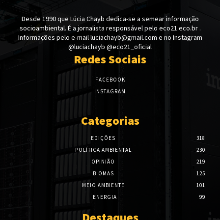
Desde 1990 que Lúcia Chayb dedica-se a semear informação
socioambiental. É a jornalista responsável pelo eco21.eco.br .
Informações pelo e-mail luciachayb@gmail.com e no Instagram
@luciachayb @eco21_oficial
Redes Sociais
FACEBOOK
INSTAGRAM
Categorias
EDIÇÕES
318
POLÍTICA AMBIENTAL
230
OPINIÃO
219
BIOMAS
125
MEIO AMBIENTE
101
ENERGIA
99
Destaques