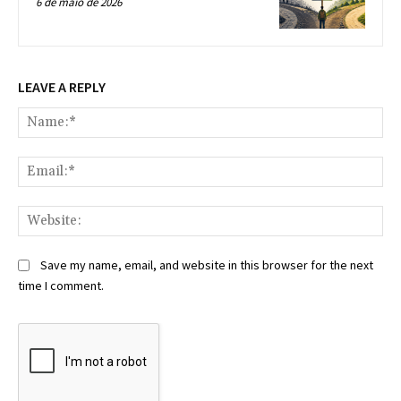
6 de maio de 2026
LEAVE A REPLY
Na
Ema
Web
Save my name, email, and website in this browser for the next
time I comment.