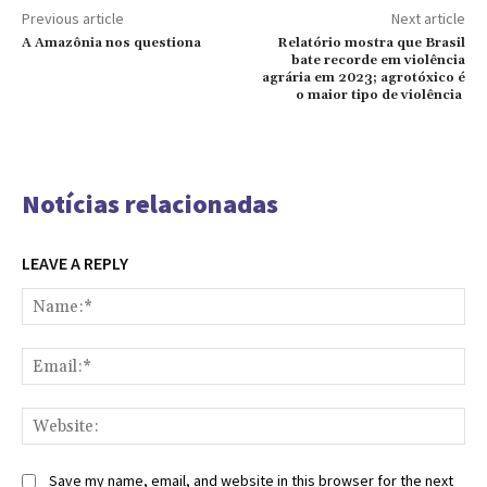
Previous article
Next article
A Amazônia nos questiona
Relatório mostra que Brasil
bate recorde em violência
agrária em 2023; agrotóxico é
o maior tipo de violência
Notícias relacionadas
LEAVE A REPLY
Na
Ema
Web
Save my name, email, and website in this browser for the next