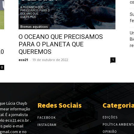
c
Su
f
Biomas aquáticos
Un
O OCEANO QUE PRECISAMOS
Bi
PARA O PLANETA QUE
re
QUEREMOS
20
eco21
-
19 de outubro de 2022
1
0
ue Lúcia Chayb
Redes Sociais
Categori
emear informação
l. É a jornalista
EDIÇÕES
FACEBOOK
lo eco21.eco.br .
POLÍTICA AMBIENT
INSTAGRAM
s pelo e-mail
gmail.com e no
OPINIÃO