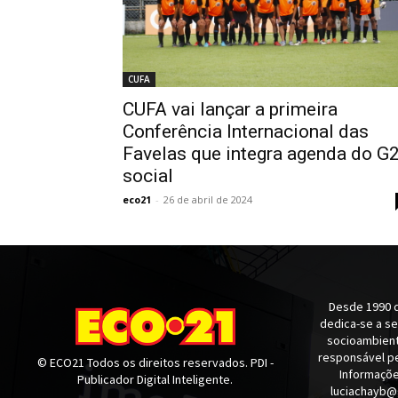
CUFA
CUFA vai lançar a primeira
Conferência Internacional das
Favelas que integra agenda do G
social
eco21
-
26 de abril de 2024
Desde 1990 q
dedica-se a s
socioambienta
responsável pe
© ECO21 Todos os direitos reservados. PDI -
Informaçõe
Publicador Digital Inteligente.
luciachayb@