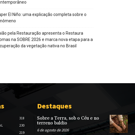
ontemporâneo
per El Niño: uma explicação completa sobre o
enômeno
ião pela Restauração apresenta o Restaura
omas na SOBRE 2026 e marca nova etapa para a
cuperação da vegetação nativa no Brasil
as
Destaques
Sobre a Terra, sob o Céu e no
318
terreno baldio
AL
230
6 de agosto de 2026
219