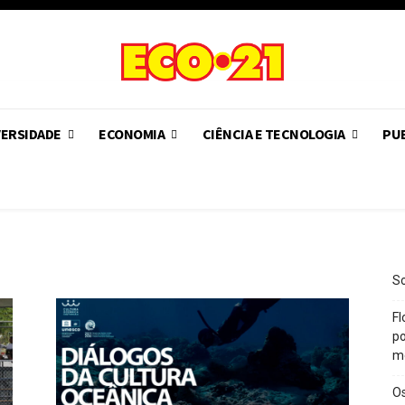
VERSIDADE
ECONOMIA
CIÊNCIA E TECNOLOGIA
PUB
So
Fl
po
m
O