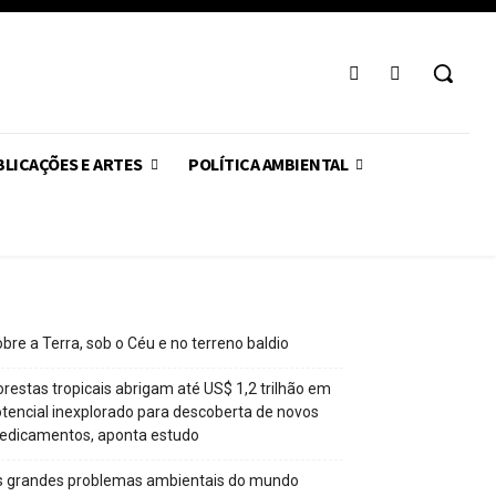
LICAÇÕES E ARTES
POLÍTICA AMBIENTAL
bre a Terra, sob o Céu e no terreno baldio
orestas tropicais abrigam até US$ 1,2 trilhão em
tencial inexplorado para descoberta de novos
edicamentos, aponta estudo
s grandes problemas ambientais do mundo