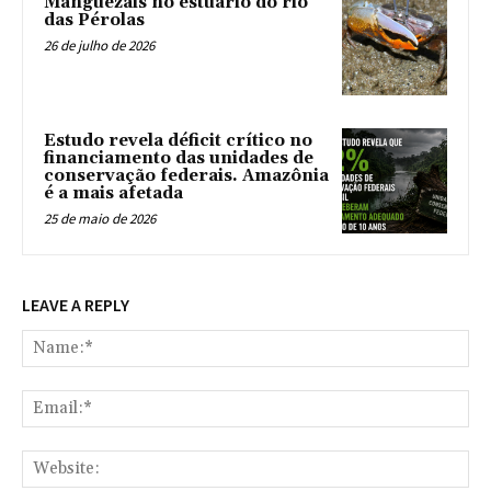
Manguezais no estuário do rio
das Pérolas
26 de julho de 2026
Estudo revela déficit crítico no
financiamento das unidades de
conservação federais. Amazônia
é a mais afetada
25 de maio de 2026
LEAVE A REPLY
Na
Ema
Web