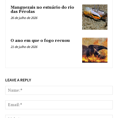
Manguezais no estuário do rio
das Pérolas
26 de julho de 2026
O ano em que o fogo recuou
21 de julho de 2026
LEAVE A REPLY
Na
Ema
Web