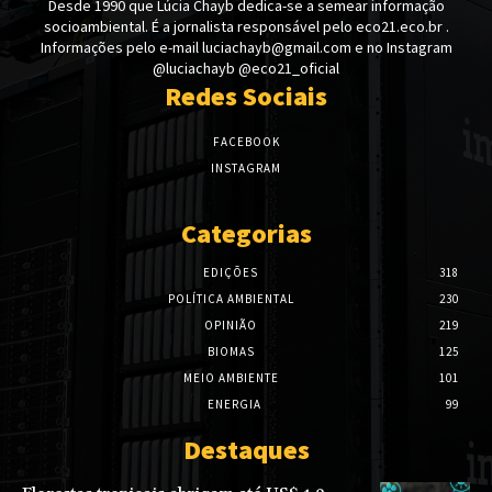
Desde 1990 que Lúcia Chayb dedica-se a semear informação
socioambiental. É a jornalista responsável pelo eco21.eco.br .
Informações pelo e-mail luciachayb@gmail.com e no Instagram
@luciachayb @eco21_oficial
Redes Sociais
FACEBOOK
INSTAGRAM
Categorias
EDIÇÕES
318
POLÍTICA AMBIENTAL
230
OPINIÃO
219
BIOMAS
125
MEIO AMBIENTE
101
ENERGIA
99
Destaques