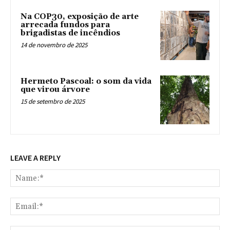
Na COP30, exposição de arte
arrecada fundos para
brigadistas de incêndios
14 de novembro de 2025
Hermeto Pascoal: o som da vida
que virou árvore
15 de setembro de 2025
LEAVE A REPLY
Na
Ema