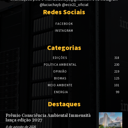
@luciachayb @eco21_oficial
Redes Sociais
FACEBOOK
INSTAGRAM
Categorias
EDIÇÕES
318
POLÍTICA AMBIENTAL
230
OPINIÃO
219
BIOMAS
125
MEIO AMBIENTE
101
ENERGIA
99
Destaques
Prêmio Consciência Ambiental Immensità
lança edição 2027
8 de agosto de 2026