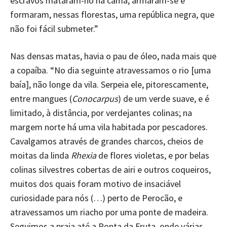
escravos mataram-no na cama, armaram-se e
formaram, nessas florestas, uma república negra, que
não foi fácil submeter.”
Nas densas matas, havia o pau de óleo, nada mais que
a copaíba. “No dia seguinte atravessamos o rio [uma
baía], não longe da vila. Serpeia ele, pitorescamente,
entre mangues (
Conocarpus
) de um verde suave, e é
limitado, à distância, por verdejantes colinas; na
margem norte há uma vila habitada por pescadores.
Cavalgamos através de grandes charcos, cheios de
moitas da linda
Rhexia
de flores violetas, e por belas
colinas silvestres cobertas de airi e outros coqueiros,
muitos dos quais foram motivo de insaciável
curiosidade para nós (…) perto de Perocão, e
atravessamos um riacho por uma ponte de madeira.
Seguimos a praia até a Ponta da Fruta, onde várias