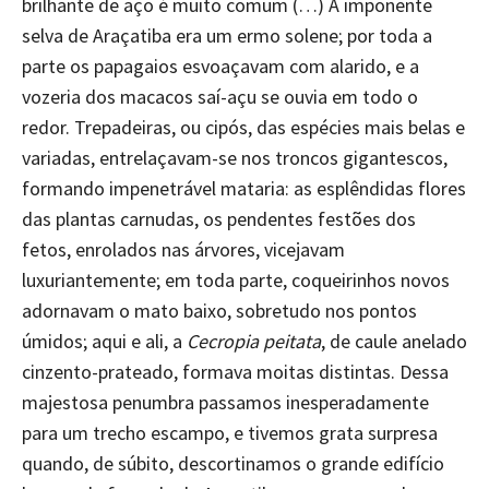
brilhante de aço é muito comum (…) A imponente
selva de Araçatiba era um ermo solene; por toda a
parte os papagaios esvoaçavam com alarido, e a
vozeria dos macacos saí-açu se ouvia em todo o
redor. Trepadeiras, ou cipós, das espécies mais belas e
variadas, entrelaçavam-se nos troncos gigantescos,
formando impenetrável mataria: as esplêndidas flores
das plantas carnudas, os pendentes festões dos
fetos, enrolados nas árvores, vicejavam
luxuriantemente; em toda parte, coqueirinhos novos
adornavam o mato baixo, sobretudo nos pontos
úmidos; aqui e ali, a
Cecropia peitata
, de caule anelado
cinzento-prateado, formava moitas distintas. Dessa
majestosa penumbra passamos inesperadamente
para um trecho escampo, e tivemos grata surpresa
quando, de súbito, descortinamos o grande edifício