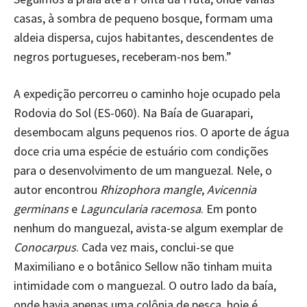
casas, à sombra de pequeno bosque, formam uma
aldeia dispersa, cujos habitantes, descendentes de
negros portugueses, receberam-nos bem.”
A expedição percorreu o caminho hoje ocupado pela
Rodovia do Sol (ES-060). Na Baía de Guarapari,
desembocam alguns pequenos rios. O aporte de água
doce cria uma espécie de estuário com condições
para o desenvolvimento de um manguezal. Nele, o
autor encontrou
Rhizophora mangle
,
Avicennia
germinans
e
Laguncularia racemosa
. Em ponto
nenhum do manguezal, avista-se algum exemplar de
Conocarpus
. Cada vez mais, conclui-se que
Maximiliano e o botânico Sellow não tinham muita
intimidade com o manguezal. O outro lado da baía,
onde havia apenas uma colônia de pesca, hoje é