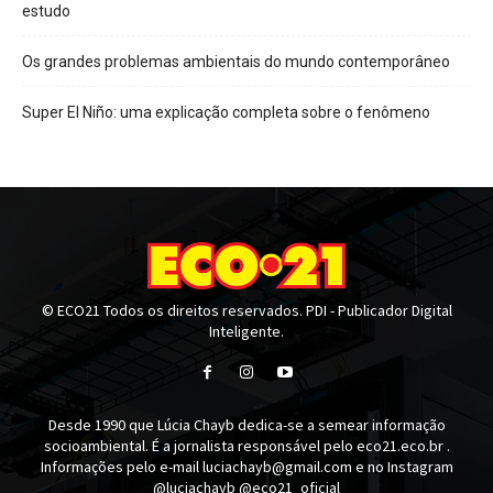
estudo
Os grandes problemas ambientais do mundo contemporâneo
Super El Niño: uma explicação completa sobre o fenômeno
© ECO21 Todos os direitos reservados. PDI - Publicador Digital
Inteligente.
Desde 1990 que Lúcia Chayb dedica-se a semear informação
socioambiental. É a jornalista responsável pelo eco21.eco.br .
Informações pelo e-mail luciachayb@gmail.com e no Instagram
@luciachayb @eco21_oficial