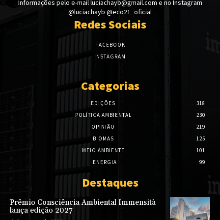
Informações pelo e-mail luciachayb@gmail.com e no Instagram
@luciachayb @eco21_oficial
Redes Sociais
FACEBOOK
INSTAGRAM
Categorias
EDIÇÕES
318
POLÍTICA AMBIENTAL
230
OPINIÃO
219
BIOMAS
125
MEIO AMBIENTE
101
ENERGIA
99
Destaques
Prêmio Consciência Ambiental Immensità
lança edição 2027