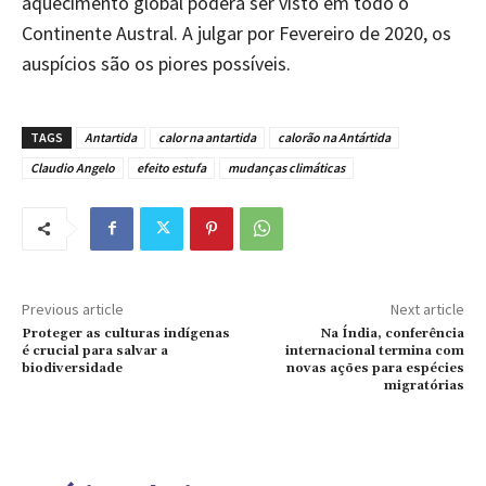
aquecimento global poderá ser visto em todo o
Continente Austral. A julgar por Fevereiro de 2020, os
auspícios são os piores possíveis.
TAGS
Antartida
calor na antartida
calorão na Antártida
Claudio Angelo
efeito estufa
mudanças climáticas
Previous article
Next article
Proteger as culturas indígenas
Na Índia, conferência
é crucial para salvar a
internacional termina com
biodiversidade
novas ações para espécies
migratórias