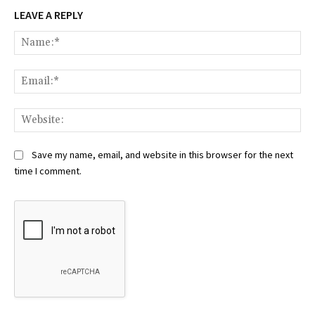
LEAVE A REPLY
Na
Ema
Web
Save my name, email, and website in this browser for the next
time I comment.