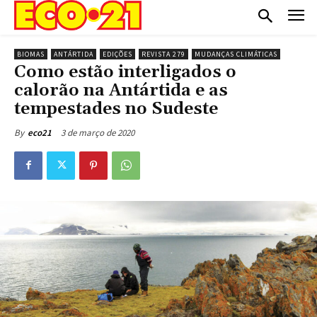
BIOMAS
ANTÁRTIDA
EDIÇÕES
REVISTA 279
MUDANÇAS CLIMÁTICAS
Como estão interligados o
calorão na Antártida e as
tempestades no Sudeste
3 de março de 2020
By
eco21