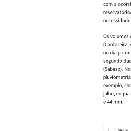
com a ocorrê
reservatório
necessidade
Os volumes o
(Cantareira,
no dia prime
segundo dad
(Sabesp). No
pluviometria
exemplo, ch
julho, enqu
e 44 mm.
Share