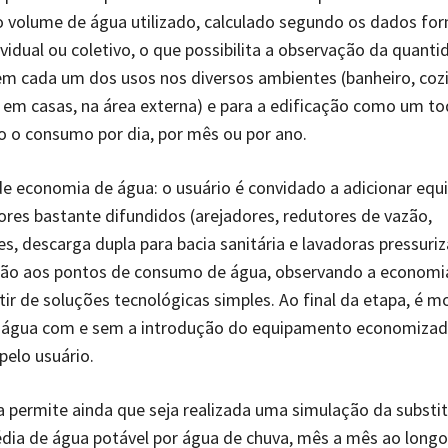
o volume de água utilizado, calculado segundo os dados for
ividual ou coletivo, o que possibilita a observação da quant
m cada um dos usos nos diversos ambientes (banheiro, cozi
, em casas, na área externa) e para a edificação como um to
 o consumo por dia, por mês ou por ano.
e economia de água: o usuário é convidado a adicionar eq
es bastante difundidos (arejadores, redutores de vazão,
es, descarga dupla para bacia sanitária e lavadoras pressuri
ação aos pontos de consumo de água, observando a economia
tir de soluções tecnológicas simples. Ao final da etapa, é m
água com e sem a introdução do equipamento economizad
pelo usuário.
a permite ainda que seja realizada uma simulação da substi
dia de água potável por água de chuva, mês a mês ao long