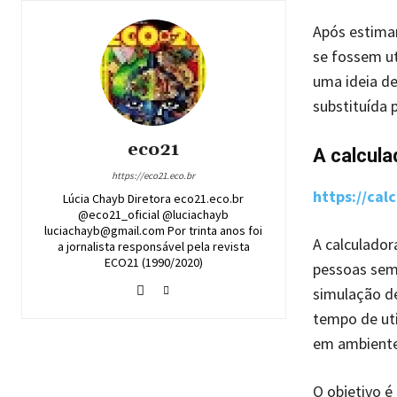
Após estimar
se fossem ut
uma ideia d
substituída 
eco21
A calcul
https://eco21.eco.br
https://cal
Lúcia Chayb Diretora eco21.eco.br
@eco21_oficial @luciachayb
luciachayb@gmail.com Por trinta anos foi
A calculador
a jornalista responsável pela revista
ECO21 (1990/2020)
pessoas sem 
simulação de
tempo de uti
em ambiente
O objetivo é