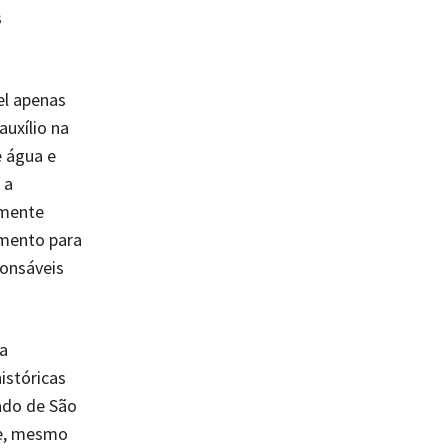
s
el apenas
uxílio na
 água e
 a
amente
mento para
ponsáveis
a
istóricas
ado de São
ue, mesmo