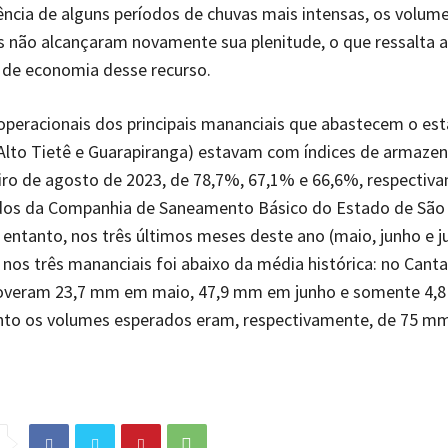
ncia de alguns períodos de chuvas mais intensas, os volum
s não alcançaram novamente sua plenitude, o que ressalta a
 de economia desse recurso.
peracionais dos principais mananciais que abastecem o es
 Alto Tietê e Guarapiranga) estavam com índices de armaze
iro de agosto de 2023, de 78,7%, 67,1% e 66,6%, respectiv
os da Companhia de Saneamento Básico do Estado de São
 entanto, nos três últimos meses deste ano (maio, junho e ju
 nos três mananciais foi abaixo da média histórica: no Cantar
overam 23,7 mm em maio, 47,9 mm em junho e somente 4
anto os volumes esperados eram, respectivamente, de 75 m