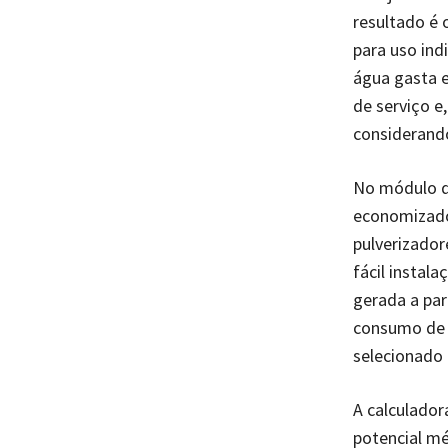
resultado é 
para uso ind
água gasta e
de serviço e
considerando
No módulo d
economizador
pulverizador
fácil instal
gerada a par
consumo de 
selecionado 
A calculador
potencial mé