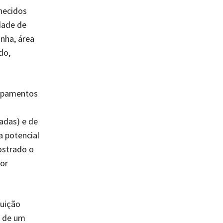
necidos
idade de
nha, área
do,
uipamentos
zadas) e de
 potencial
ostrado o
or
tuição
o de um