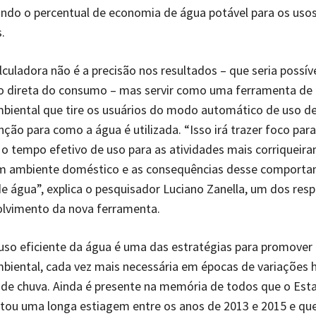
ndo o percentual de economia de água potável para os uso
.
alculadora não é a precisão nos resultados – que seria possív
o direta do consumo – mas servir como uma ferramenta de a
biental que tire os usuários do modo automático de uso de
ção para como a água é utilizada. “Isso irá trazer foco para
 o tempo efetivo de uso para as atividades mais corriqueir
em ambiente doméstico e as consequências desse comporta
 água”, explica o pesquisador Luciano Zanella, um dos res
olvimento da nova ferramenta.
so eficiente da água é uma das estratégias para promover 
iental, cada vez mais necessária em épocas de variações h
 de chuva. Ainda é presente na memória de todos que o Est
ntou uma longa estiagem entre os anos de 2013 e 2015 e q