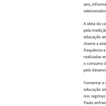
ano, informa
selecionados
A ideia da c
pela mediçã
educação am
chame a aten
frequência e
realizadas 
o consumo de
pelo desenv
Fomentar o u
educação amb
nos regimes
Paulo enfre