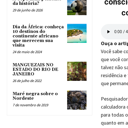
consci
da história?
29 de junho de 2026
c
Dia da África: conheça
10 destinos do
continente africano
que merecem sua
Ouça o arti
visita
Você sabe c
24 de maio de 2024
que você co
MANGUEZAIS NO
talvez não s
ESTADO DO RIO DE
JANEIRO
residência e
26 de julho de 2022
que permanec
Maré negra sobre o
Pesquisador
Nordeste
7 de novembro de 2019
calculadora
para todas o
quanto em a