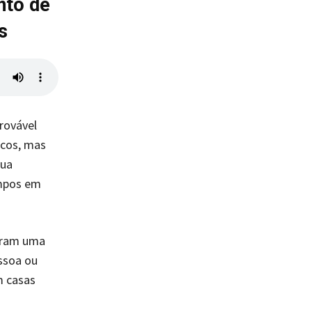
nto de
s
rovável
icos, mas
sua
empos em
veram uma
ssoa ou
m casas