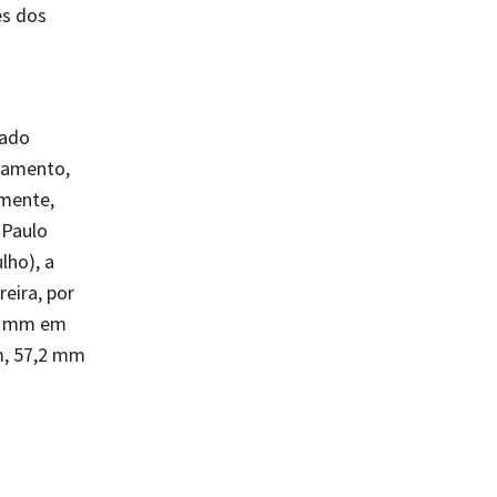
es dos
tado
namento,
amente,
 Paulo
lho), a
eira, por
,8 mm em
m, 57,2 mm