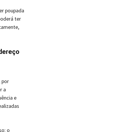
ser poupada
oderá ter
icamente,
ndereço
 por
r a
uência e
ealizadas
so: o