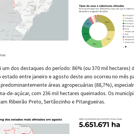
omas
i um dos destaques do período: 86% (ou 370 mil hectares) 
 estado entre janeiro e agosto deste ano ocorreu no mês p
u predominantemente áreas agropecuárias (88,7%), especia
ana-de-açúcar, com 236 mil hectares queimados. Os municíp
am Ribeirão Preto, Sertãozinho e Pitangueiras.