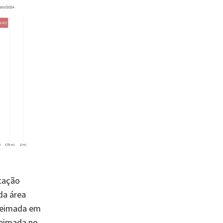
tação
da área
queimada em
ueimada no