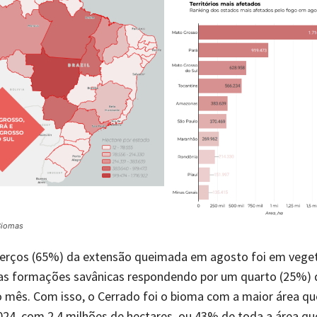
Biomas
terços (65%) da extensão queimada em agosto foi em vege
 as formações savânicas respondendo por um quarto (25%) 
 mês. Com isso, o Cerrado foi o bioma com a maior área 
24, com 2,4 milhões de hectares, ou 43% de toda a área q