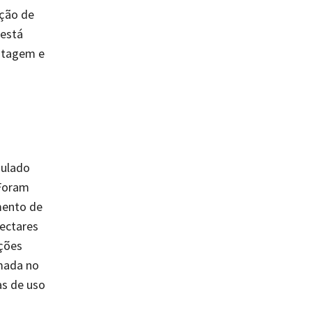
ação de
 está
astagem e
mulado
 Foram
mento de
ectares
ções
mada no
as de uso