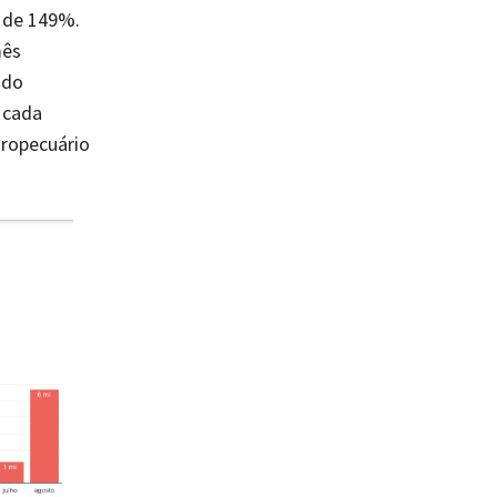
 de 149%.
mês
 do
 cada
ropecuário