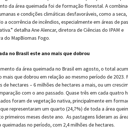
ento da área queimada foi de formação florestal. A combin
umanas e condições climáticas desfavoráveis, como a seca,
do a ocorrência de incêndios, especialmente em áreas de p
tiva.” detalha Ane Alencar, diretora de Ciências do IPAM e
ra do MapBiomas Fogo.
da no Brasil este ano mais que dobrou
imento da área queimada no Brasil em agosto, o total acu
ro mais que dobrou em relação ao mesmo período de 2023.
s de hectares – 6 milhões de hectares a mais, ou um cresci
mparação com o ano passado. Quase três em cada quatro h
ados foram de vegetação nativa, principalmente em forma
 que representaram um quarto (24,7%) de toda a área quei
ito primeiros meses deste ano. As pastagens lideram as áre
 queimadas no período, com 2,4 milhões de hectares.