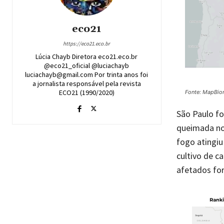
eco21
https://eco21.eco.br
Lúcia Chayb Diretora eco21.eco.br
@eco21_oficial @luciachayb
luciachayb@gmail.com Por trinta anos foi
a jornalista responsável pela revista
ECO21 (1990/2020)
Fonte: MapBi
São Paulo fo
queimada no
fogo atingi
cultivo de c
afetados for