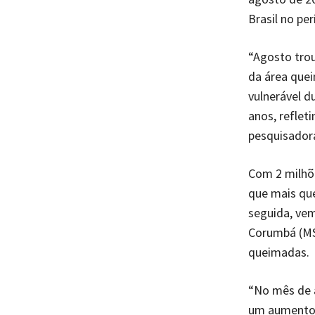
Brasil no pe
“Agosto tro
da área quei
vulnerável d
anos, reflet
pesquisador
Com 2 milhõ
que mais qu
seguida, vem
Corumbá (MS
queimadas.
“No mês de 
um aumento 