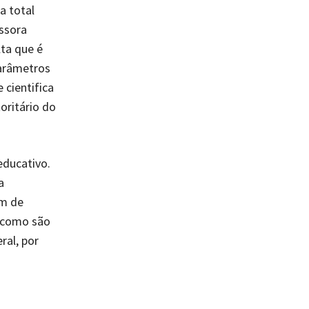
a total
essora
lta que é
parâmetros
 cientifica
oritário do
educativo.
a
im de
s como são
ral, por