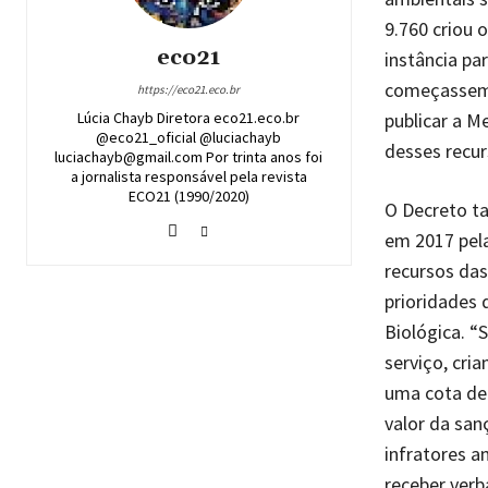
9.760 criou 
eco21
instância pa
começassem 
https://eco21.eco.br
publicar a M
Lúcia Chayb Diretora eco21.eco.br
@eco21_oficial @luciachayb
desses recur
luciachayb@gmail.com Por trinta anos foi
a jornalista responsável pela revista
ECO21 (1990/2020)
O Decreto t
em 2017 pela
recursos das
prioridades 
Biológica. “
serviço, cri
uma cota de
valor da san
infratores a
receber verb