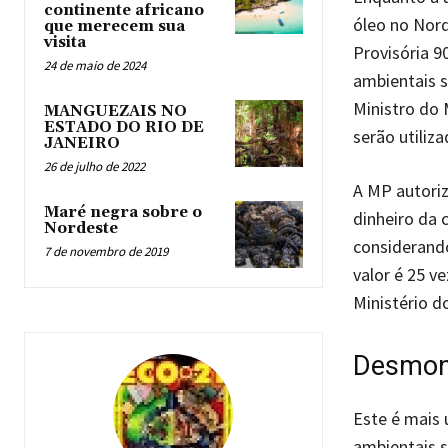
continente africano
óleo no Nord
que merecem sua
visita
Provisória 9
24 de maio de 2024
ambientais s
Ministro do 
MANGUEZAIS NO
ESTADO DO RIO DE
serão utiliza
JANEIRO
26 de julho de 2022
A MP autoriz
Maré negra sobre o
dinheiro da 
Nordeste
considerand
7 de novembro de 2019
valor é 25 v
Ministério d
Desmon
Este é mais
ambientais s