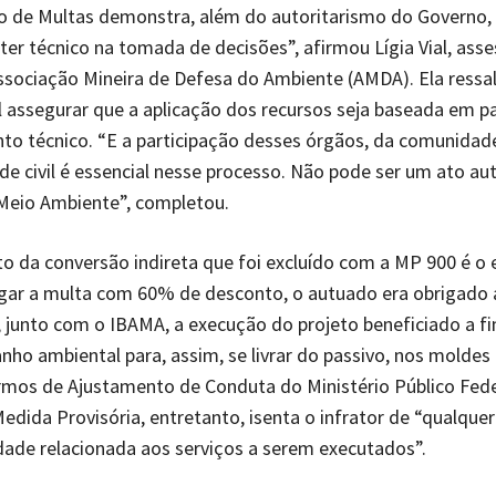
 de Multas demonstra, além do autoritarismo do Governo, 
áter técnico na tomada de decisões”, afirmou Lígia Vial, ass
Associação Mineira de Defesa do Ambiente (AMDA). Ela ressa
 assegurar que a aplicação dos recursos seja baseada em 
to técnico. “E a participação desses órgãos, da comunidade
de civil é essencial nesse processo. Não pode ser um ato aut
 Meio Ambiente”, completou.
o da conversão indireta que foi excluído com a MP 900 é o 
agar a multa com 60% de desconto, o autuado era obrigado 
junto com o IBAMA, a execução do projeto beneficiado a f
anho ambiental para, assim, se livrar do passivo, nos molde
rmos de Ajustamento de Conduta do Ministério Público Fede
edida Provisória, entretanto, isenta o infrator de “qualquer
dade relacionada aos serviços a serem executados”.