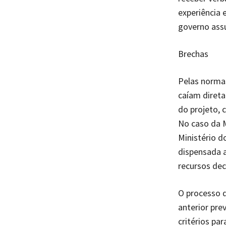
experiência
governo ass
Brechas
Pelas normas
caíam diret
do projeto, 
No caso da M
Ministério d
dispensada a
recursos dec
O processo d
anterior pre
critérios pa