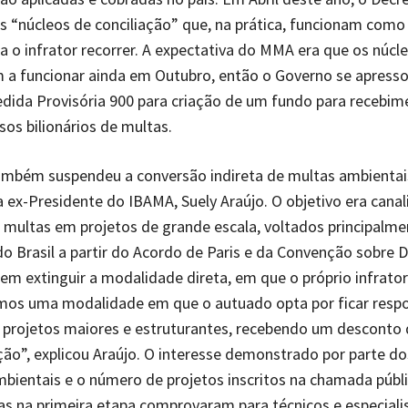
os “núcleos de conciliação” que, na prática, funcionam com
ra o infrator recorrer. A expectativa do MMA era que os núcl
a funcionar ainda em Outubro, então o Governo se apress
edida Provisória 900 para criação de um fundo para recebim
sos bilionários de multas.
ambém suspendeu a conversão indireta de multas ambientais
 ex-Presidente do IBAMA, Suely Araújo. O objetivo era canal
 multas em projetos de grande escala, voltados principalme
do Brasil a partir do Acordo de Paris e da Convenção sobre 
Sem extinguir a modalidade direta, em que o próprio infrator 
amos uma modalidade em que o autuado opta por ficar respo
 projetos maiores e estruturantes, recebendo um desconto
ção”, explicou Araújo. O interesse demonstrado por parte do
mbientais e o número de projetos inscritos na chamada públ
as na primeira etapa comprovaram para técnicos e especiali