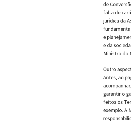
de Conversão
falta de car
jurídica da 
fundamental
e planejamen
e da socieda
Ministro do
Outro aspect
Antes, ao p
acompanhar, 
garantir o g
feitos os Te
exemplo. A M
responsabili