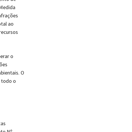
 Medida
nfrações
tal ao
recursos
erar o
hões
bientais. O
 todo o
tas
eto Nº