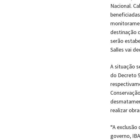
Nacional. Ca
beneficiadas
monitorament
destinação d
serão estabe
Salles vai d
A situação s
do Decreto 9
respectivam
Conservação”
desmatamento
realizar obra
“A exclusão 
governo, IBA