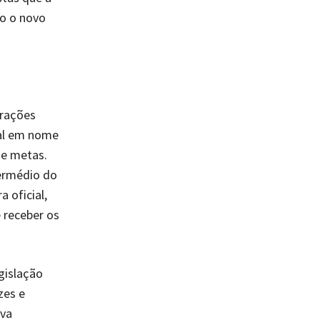
o o novo
frações
al em nome
de metas.
termédio do
 oficial,
e receber os
gislação
zes e
iva