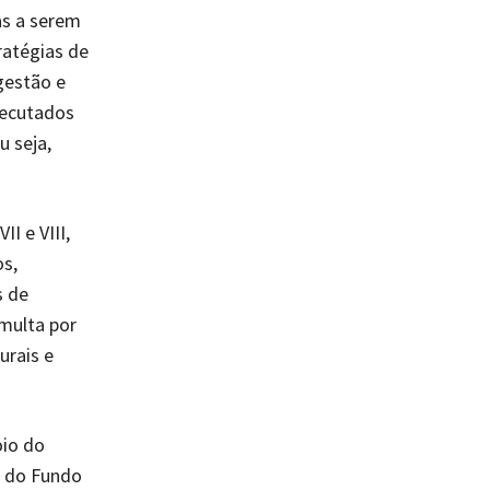
as a serem
ratégias de
gestão e
xecutados
u seja,
I e VIII,
os,
s de
 multa por
urais e
oio do
o do Fundo