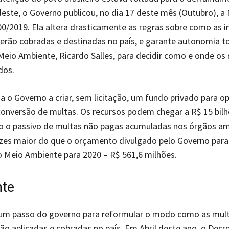
este, o Governo publicou, no dia 17 deste mês (Outubro), a
00/2019. Ela altera drasticamente as regras sobre como as i
erão cobradas e destinadas no país, e garante autonomia to
Meio Ambiente, Ricardo Salles, para decidir como e onde os 
dos.
a o Governo a criar, sem licitação, um fundo privado para op
conversão de multas. Os recursos podem chegar a R$ 15 bil
o o passivo de multas não pagas acumuladas nos órgãos am
ezes maior do que o orçamento divulgado pelo Governo para
o Meio Ambiente para 2020 – R$ 561,6 milhões.
te
 um passo do governo para reformular o modo como as mul
ão aplicadas e cobradas no país. Em Abril deste ano, o Decr