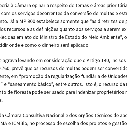
beria à Câmara opinar a respeito de temas e áreas prioritári
 com os serviços decorrentes da conversão de multas e est
o. Já a MP 900 estabelece somente que “as diretrizes de 
os recursos e as definições quanto aos serviços a serem e
lecidas em ato do Ministro de Estado do Meio Ambiente”, o
ecidir onde e como o dinheiro será aplicado.
e agrava levando em consideração que o Artigo 140, Incisos VI
.760, prevê que os recursos de multas podem ser convertid
ente, em “promoção da regularização fundiária de Unidade
 e “saneamento básico”, entre outros. Isto é, o recurso da
 de floresta pode ser usado para indenizar proprietários r
s.
da Câmara Consultiva Nacional e dos órgãos técnicos de ap
MA e ICMBio, no processo de escolha dos projetos e gestã