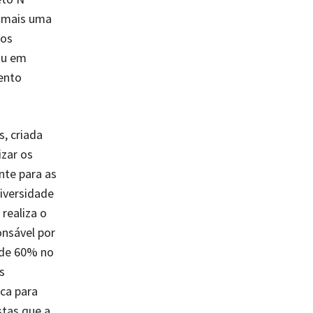
o mais uma
eos
ou em
ento
, criada
izar os
nte para as
Diversidade
realiza o
nsável por
 de 60% no
s
ica para
stas que a