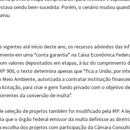
 estava sendo bem-sucedida. Porém, o cenário mudou quand
umiu.
 vigentes até início deste ano, os recursos advindos das in
amente em uma “conta garantia” na Caixa Econômica Feder
com valores depositados em etapas, à luz do cumprimento 
P 900, o texto determina apenas que “fica a União, por in
o Meio Ambiente, autorizada a contratar instituição financeira
 licitação, para criar e gerir fundo privado com o objetivo d
orrentes da conversão de multa”.
e seleção de projetos também foi modificado pela MP. A le
via que o órgão federal emissor da multa definisse as diretri
ra escolha dos projetos com participação da Câmara Consult