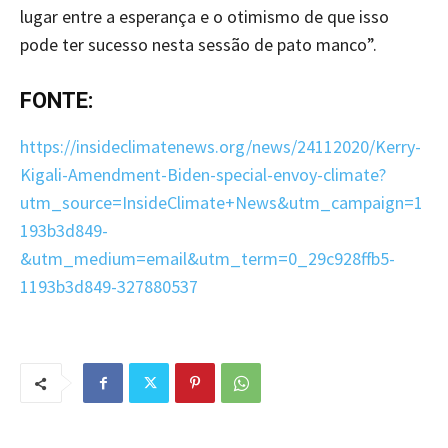
lugar entre a esperança e o otimismo de que isso
pode ter sucesso nesta sessão de pato manco”.
FONTE:
https://insideclimatenews.org/news/24112020/Kerry-
Kigali-Amendment-Biden-special-envoy-climate?
utm_source=InsideClimate+News&utm_campaign=1
193b3d849-
&utm_medium=email&utm_term=0_29c928ffb5-
1193b3d849-327880537