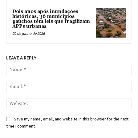
Dois anos após inundações
históricas, 36 municípios
gaúchos têm leis que fragilizam
APPs urbanas
20 de junho de 2026
LEAVE A REPLY
Na
Ema
Web
Save my name, email, and website in this browser for the next
time I comment.