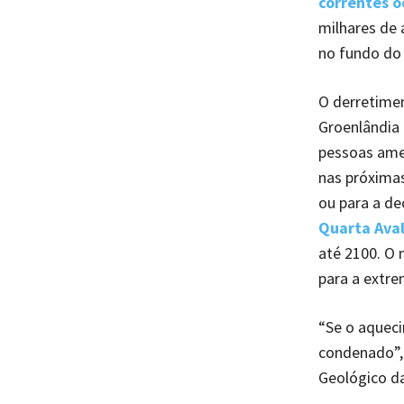
correntes o
milhares de 
no fundo do 
O derretimen
Groenlândia 
pessoas amea
nas próximas
ou para a de
Quarta Aval
até 2100. O
para a extre
“Se o aqueci
condenado”, 
Geológico da