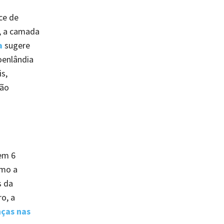
ce de
l, a camada
a
sugere
oenlândia
s,
são
em 6
omo a
s da
o, a
ças nas