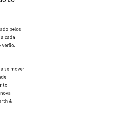
sado pelos
 a cada
 verão.
 a se mover
nde
ento
 nova
arth &