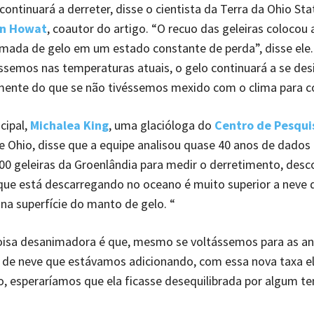
continuará a derreter, disse o cientista da Terra da Ohio Sta
an Howat
, coautor do artigo. “O recuo das geleiras colocou
amada de gelo em um estado constante de perda”, disse el
ássemos nas temperaturas atuais, o gelo continuará a se des
mente do que se não tivéssemos mexido com o clima para c
cipal,
Michalea Ki
n
g
, uma glacióloga do
Centro de Pesqui
 Ohio, disse que a equipe analisou quase 40 anos de dados
200 geleiras da Groenlândia para medir o derretimento, desc
que está descarregando no oceano é muito superior a neve 
a superfície do manto de gelo. “
coisa desanimadora é que, mesmo se voltássemos para as an
 de neve que estávamos adicionando, com essa nova taxa e
, esperaríamos que ela ficasse desequilibrada por algum te