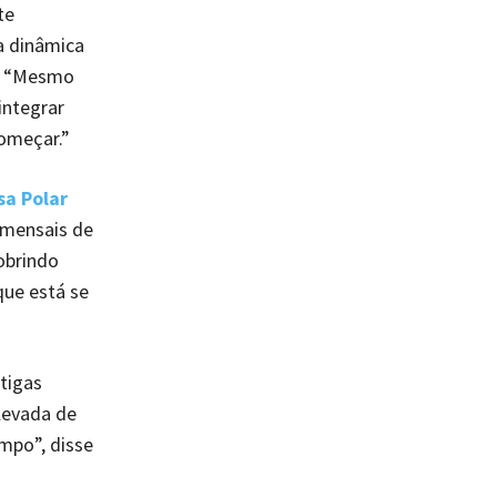
te
 a dinâmica
e. “Mesmo
integrar
omeçar.”
sa Polar
 mensais de
obrindo
que está se
tigas
levada de
mpo”, disse