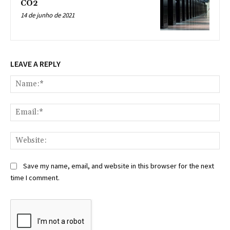
CO2
14 de junho de 2021
LEAVE A REPLY
Na
Ema
Web
Save my name, email, and website in this browser for the next
time I comment.