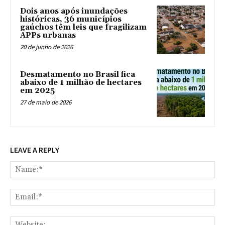
Dois anos após inundações
históricas, 36 municípios
gaúchos têm leis que fragilizam
APPs urbanas
20 de junho de 2026
Desmatamento no Brasil fica
abaixo de 1 milhão de hectares
em 2025
27 de maio de 2026
LEAVE A REPLY
Na
Ema
Web