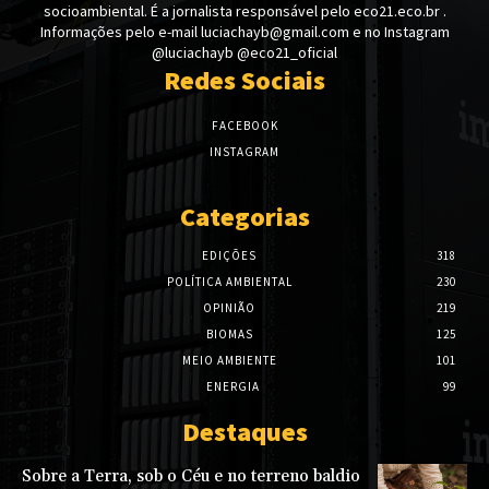
socioambiental. É a jornalista responsável pelo eco21.eco.br .
Informações pelo e-mail luciachayb@gmail.com e no Instagram
@luciachayb @eco21_oficial
Redes Sociais
FACEBOOK
INSTAGRAM
Categorias
EDIÇÕES
318
POLÍTICA AMBIENTAL
230
OPINIÃO
219
BIOMAS
125
MEIO AMBIENTE
101
ENERGIA
99
Destaques
Sobre a Terra, sob o Céu e no terreno baldio