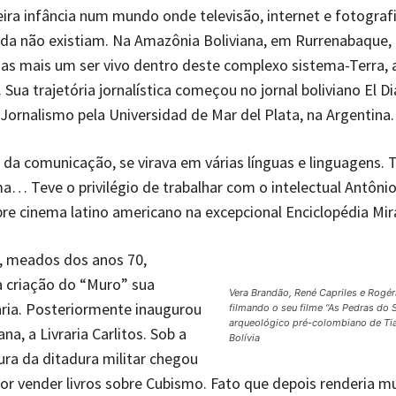
eira infância num mundo onde televisão, internet e fotograf
nda não existiam. Na Amazônia Boliviana, em Rurrenabaque,
as mais um ser vivo dentro deste complexo sistema-Terra, 
ua trajetória jornalística começou no jornal boliviano El Dia
ornalismo pela Universidad de Mar del Plata, na Argentina
da comunicação, se virava em várias línguas e linguagens. T
a… Teve o privilégio de trabalhar com o intelectual Antôni
bre cinema latino americano na excepcional Enciclopédia Mi
 meados dos anos 70,
a criação do “Muro” sua
Vera Brandão, René Capriles e Rogér
raria. Posteriormente inaugurou
filmando o seu filme “As Pedras do S
arqueológico pré-colombiano de Ti
a, a Livraria Carlitos. Sob a
Bolívia
ra da ditadura militar chegou
por vender livros sobre Cubismo. Fato que depois renderia m