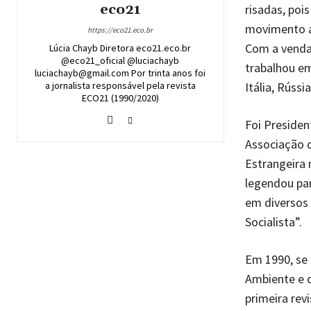
eco21
risadas, po
movimento ar
https://eco21.eco.br
Com a venda 
Lúcia Chayb Diretora eco21.eco.br
@eco21_oficial @luciachayb
trabalhou em
luciachayb@gmail.com Por trinta anos foi
a jornalista responsável pela revista
Itália, Rúss
ECO21 (1990/2020)
Foi Preside
Associação 
Estrangeira 
legendou par
em diversos
Socialista”.
Em 1990, se
Ambiente e o
primeira rev