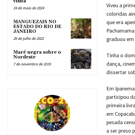
visita
Viveu a prim
24 de maio de 2024
coloridas ai
que era apen
MANGUEZAIS NO
ESTADO DO RIO DE
Pachamama. S
JANEIRO
graduou em J
26 de julho de 2022
Maré negra sobre o
Tinha o dom 
Nordeste
dança, cinem
7 de novembro de 2019
dissertar so
Em Ipanema,
participou d
primeira liv
em Copacaban
pesada censu
a ser preso 