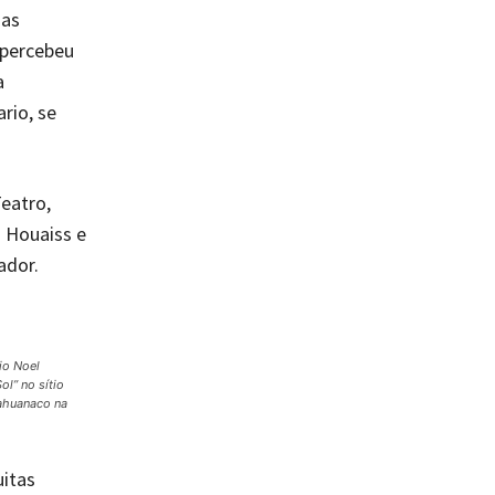
ias
 percebeu
a
rio, se
.
eatro,
o Houaiss e
rador.
io Noel
ol” no sítio
ahuanaco na
uitas