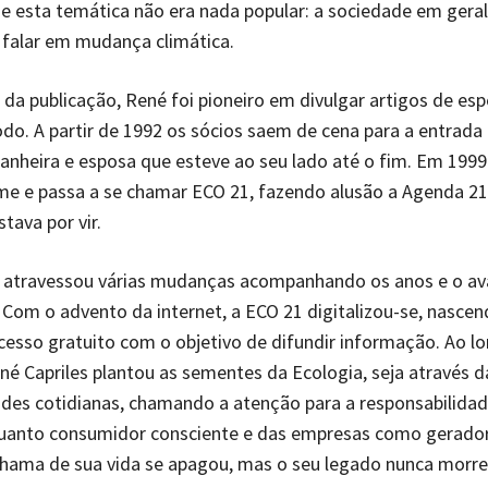
e esta temática não era nada popular: a sociedade em gera
 falar em mudança climática.
da publicação, René foi pioneiro em divulgar artigos de espe
o. A partir de 1992 os sócios saem de cena para a entrada 
nheira e esposa que esteve ao seu lado até o fim. Em 199
e e passa a se chamar ECO 21, fazendo alusão a Agenda 21
stava por vir.
o atravessou várias mudanças acompanhando os anos e o a
 Com o advento da internet, a ECO 21 digitalizou-se, nasce
cesso gratuito com o objetivo de difundir informação. Ao l
ené Capriles plantou as sementes da Ecologia, seja através 
des cotidianas, chamando a atenção para a responsabilida
uanto consumidor consciente e das empresas como gerado
chama de sua vida se apagou, mas o seu legado nunca morre