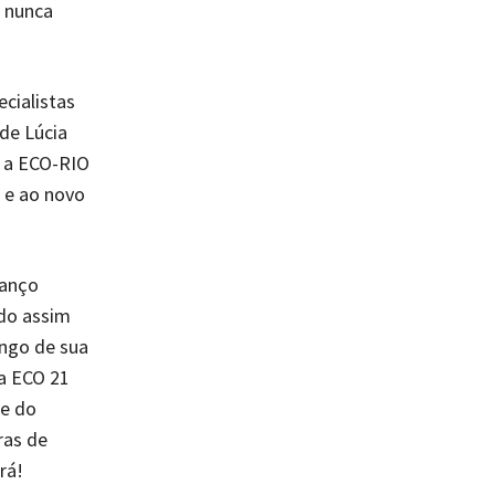
l nunca
cialistas
de Lúcia
9 a ECO-RIO
 e ao novo
vanço
ndo assim
ongo de sua
da ECO 21
de do
ras de
rá!