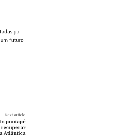
tadas por
a um futuro
Next article
dão pontapé
a recuperar
a Atlântica