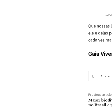
René
Que nossas 
ele e delas 
cada vez mais
Gaia Vive
Share
Previous article
Maior biodi
no Brasil e