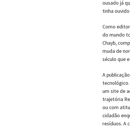
ousado já qu
tinha ouvido
Como editor 
do mundo tod
Chayb, compa
muda de nom
século que e
A publicaçã
tecnológico.
um site de a
trajetória R
ou com atitu
cidadão enq
resíduos. A 