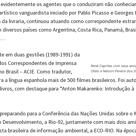
is evidentemente os agentes que o conduziram não conhecia
tístico vanguardista iniciado por Pablo Picasso e Georges 
da livraria, continuou atuando como correspondente estran
 diversos países como Argentina, Costa Rica, Panamá, Brasil
ia…
nte em duas gestões (1989-1991) da
dos Correspondentes de Imprensa
René Capriles com seus ami
no Brasil – ACIE. Como tradutor,
Otelo e Nelson Pereira dos 
a a língua espanhola mais de 500 filmes brasileiros. Foi aut
 livros, com destaque para “Anton Makarenko: Introdução à
 preparando para a Conferência das Nações Unidas sobre o 
 Desenvolvimento, a Rio-92, juntamente com mais dois ami
ista brasileira de informação ambiental, a ECO-RIO. Na époc