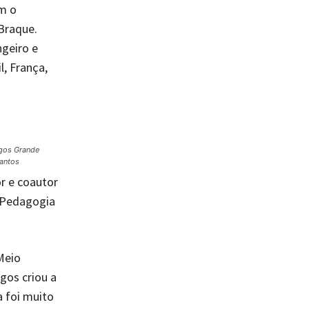
m o
Braque.
geiro e
, França,
gos Grande
Santos
or e coautor
 Pedagogia
Meio
gos criou a
a foi muito