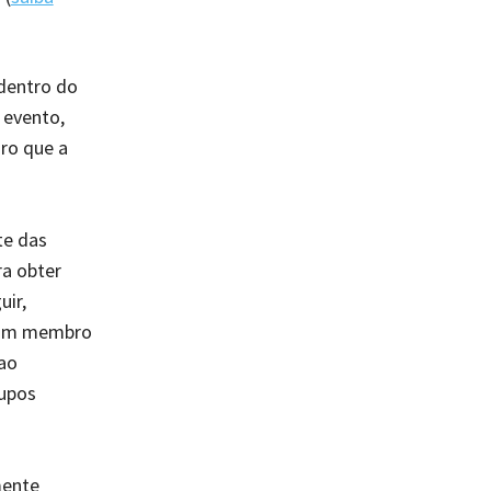
 dentro do
 evento,
ro que a
te das
ra obter
uir,
e um membro
ao
rupos
mente