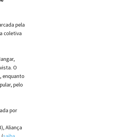
arcada pela
a coletiva
Hangar,
vista. O
e, enquanto
ular, pelo
ada por
), Aliança
 (
saiba