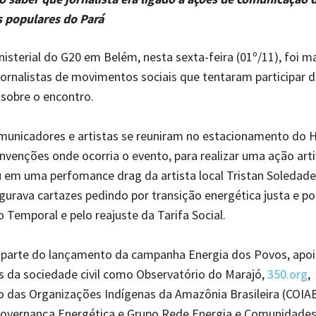
populares do Pará
nisterial do G20 em Belém, nesta sexta-feira (01⁠º/11), foi m
jornalistas de movimentos sociais que tentaram participar d
sobre o encontro.
omunicadores e artistas se reuniram no estacionamento do 
nvenções onde ocorria o evento, para realizar uma ação arti
u em uma perfomance drag da artista local Tristan Soledad
urava cartazes pedindo por transição energética justa e pop
 Temporal e pelo reajuste da Tarifa Social.
a parte do lançamento da campanha Energia dos Povos, apoi
 da sociedade civil como Observatório do Marajó,
350.org
,
das Organizações Indígenas da Amazônia Brasileira (COIAB
overnança Energética e Grupo Rede Energia e Comunidades