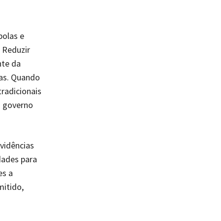
bolas e
. Reduzir
nte da
as. Quando
radicionais
o governo
vidências
dades para
es a
mitido,