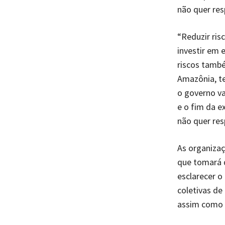
não quer res
“Reduzir risc
investir em 
riscos també
Amazônia, t
o governo va
e o fim da e
não quer re
As organiza
que tomará d
esclarecer o
coletivas de
assim como o