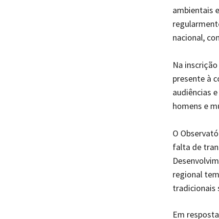
ambientais e
regularmente
nacional, co
Na inscrição
presente à c
audiências e
homens e mu
O Observató
falta de tra
Desenvolvim
regional tem
tradicionais
Em resposta,