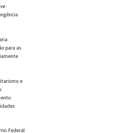
eve
angência
aria
ão para as
riamente
tarismo e
o
mento
nidades
rno Federal