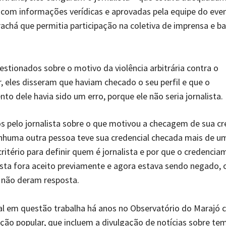
com informações verídicas e aprovadas pela equipe do even
rachá que permitia participação na coletiva de imprensa e b
stionados sobre o motivo da violência arbitrária contra o
 eles disseram que haviam checado o seu perfil e que o
to dele havia sido um erro, porque ele não seria jornalista.
 pelo jornalista sobre o que motivou a checagem de sua cre
nhuma outra pessoa teve sua credencial checada mais de um
 critério para definir quem é jornalista e por que o credenci
ista fora aceito previamente e agora estava sendo negado, 
 não deram resposta.
al em questão trabalha há anos no Observatório do Marajó
ão popular, que incluem a divulgação de notícias sobre te