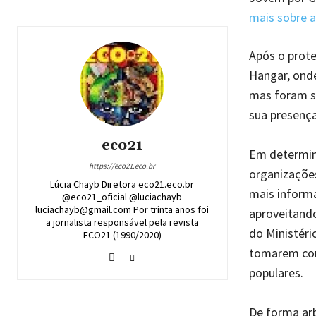
mais sobre 
Após o prote
Hangar, onde
mas foram s
sua presença
eco21
Em determin
https://eco21.eco.br
organizaçõe
Lúcia Chayb Diretora eco21.eco.br
mais informa
@eco21_oficial @luciachayb
luciachayb@gmail.com Por trinta anos foi
aproveitando
a jornalista responsável pela revista
do Ministéri
ECO21 (1990/2020)
tomarem conh
populares.
De forma arb