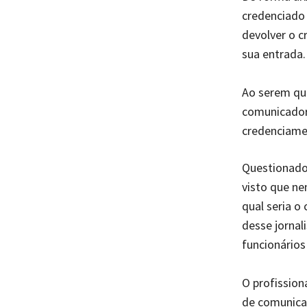
credenciado 
devolver o c
sua entrada.
Ao serem que
comunicador,
credenciamen
Questionados
visto que ne
qual seria o
desse jornal
funcionários
O profission
de comunicaç