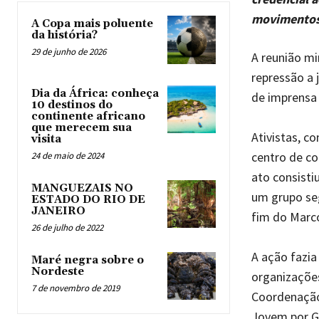
movimentos 
A Copa mais poluente
da história?
29 de junho de 2026
A reunião mi
repressão a 
Dia da África: conheça
de imprensa 
10 destinos do
continente africano
que merecem sua
Ativistas, c
visita
centro de co
24 de maio de 2024
ato consisti
MANGUEZAIS NO
um grupo seg
ESTADO DO RIO DE
JANEIRO
fim do Marco
26 de julho de 2022
A ação fazi
Maré negra sobre o
Nordeste
organizações
7 de novembro de 2019
Coordenação 
Jovem por G