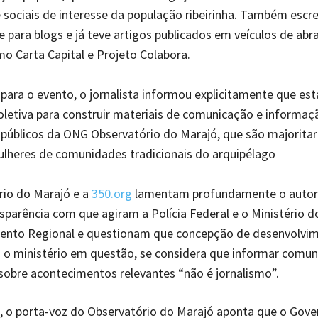
 sociais de interesse da população ribeirinha. Também escr
 para blogs e já teve artigos publicados em veículos de abr
mo Carta Capital e Projeto Colabora.
 para o evento, o jornalista informou explicitamente que est
oletiva para construir materiais de comunicação e informaç
 públicos da ONG Observatório do Marajó, que são majorita
lheres de comunidades tradicionais do arquipélago
rio do Marajó e a
350.org
lamentam profundamente o autori
nsparência com que agiram a Polícia Federal e o Ministério d
ento Regional e questionam que concepção de desenvolvi
 o ministério em questão, se considera que informar comu
 sobre acontecimentos relevantes “não é jornalismo”.
 o porta-voz do Observatório do Marajó aponta que o Gove