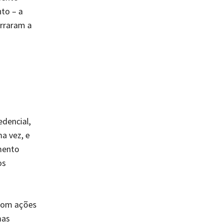
to – a
arraram a
dencial,
a vez, e
amento
os
 com ações
mas