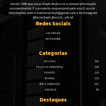
Desde 1990 que Lúcia Chayb dedica-se a semear informação
socioambiental. É a jornalista responsável pelo eco21.eco.br .
Informações pelo e-mail luciachayb@gmail.com e no Instagram
@luciachayb @eco21_oficial
Redes Sociais
FACEBOOK
INSTAGRAM
Categorias
EDIÇÕES
318
POLÍTICA AMBIENTAL
230
OPINIÃO
219
BIOMAS
125
MEIO AMBIENTE
101
ENERGIA
99
Destaques