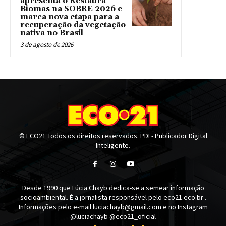
apresenta o Restaura
Biomas na SOBRE 2026 e
marca nova etapa para a
recuperação da vegetação
nativa no Brasil
3 de agosto de 2026
© ECO21 Todos os direitos reservados. PDI - Publicador Digital
Inteligente.
Desde 1990 que Lúcia Chayb dedica-se a semear informação
socioambiental. É a jornalista responsável pelo eco21.eco.br .
Informações pelo e-mail luciachayb@gmail.com e no Instagram
@luciachayb @eco21_oficial