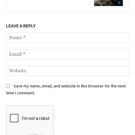
LEAVE A REPLY
Na
Ema
Web
Save my name, email, and website in this browser for the next
time I comment.